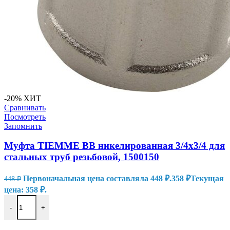
-20%
ХИТ
Сравнивать
Посмотреть
Запомнить
Муфта TIEMME ВВ никелированная 3/4х3/4 для
стальных труб резьбовой, 1500150
Первоначальная цена составляла 448 ₽.
358
₽
Текущая
448
₽
цена: 358 ₽.
-
+
В КОРЗИНУ