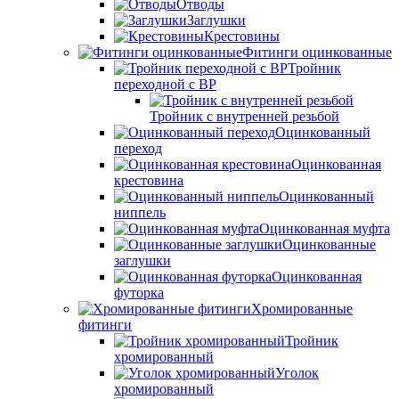
Отводы
Заглушки
Крестовины
Фитинги оцинкованные
Тройник
переходной с ВР
Тройник с внутренней резьбой
Оцинкованный
переход
Оцинкованная
крестовина
Оцинкованный
ниппель
Оцинкованная муфта
Оцинкованные
заглушки
Оцинкованная
футорка
Хромированные
фитинги
Тройник
хромированный
Уголок
хромированный