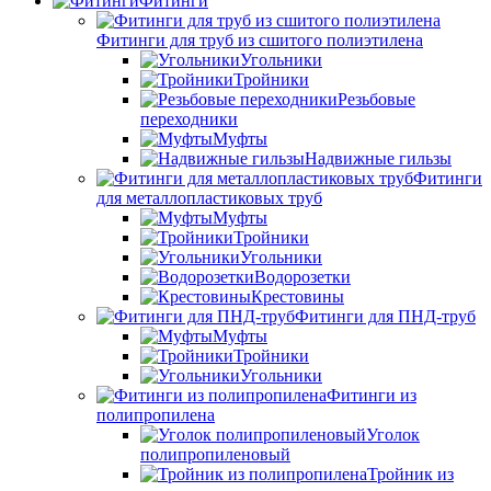
Фитинги
Фитинги для труб из сшитого полиэтилена
Угольники
Тройники
Резьбовые
переходники
Муфты
Надвижные гильзы
Фитинги
для металлопластиковых труб
Муфты
Тройники
Угольники
Водорозетки
Крестовины
Фитинги для ПНД-труб
Муфты
Тройники
Угольники
Фитинги из
полипропилена
Уголок
полипропиленовый
Тройник из