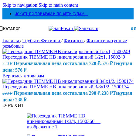
Skip to navigation
Skip to main content
ИСКАТЬ ПО ТОВАРАМ И ПО АРТИКУЛАМ …
КАТАЛОГ
0
Главная
/
Трубы и Фитинги
/
Фитинги
/
Фитинги латунные
резьбовые
Переходник TIEMME НВ никелированный 1/2х1, 1500249
Первоначальная цена составляла 720 ₽.
576
₽
Текущая
720
₽
цена: 576 ₽.
Вернемся к товарам
Переходник TIEMME HB никелированный 3/8х1/2, 1500174
Первоначальная цена составляла 298 ₽.
238
₽
Текущая
298
₽
цена: 238 ₽.
-20%
ХИТ