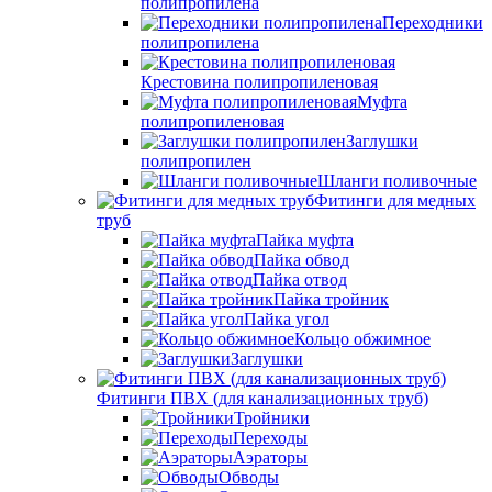
полипропилена
Переходники
полипропилена
Крестовина полипропиленовая
Муфта
полипропиленовая
Заглушки
полипропилен
Шланги поливочные
Фитинги для медных
труб
Пайка муфта
Пайка обвод
Пайка отвод
Пайка тройник
Пайка угол
Кольцо обжимное
Заглушки
Фитинги ПВХ (для канализационных труб)
Тройники
Переходы
Аэраторы
Обводы