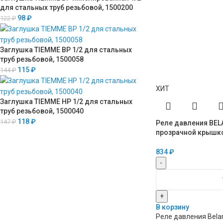
для стальных труб резьбовой, 1500200
98
₽
122
₽
Заглушка TIEMME ВР 1/2 для стальных
труб резьбовой, 1500058
115
₽
144
₽
ХИТ
Заглушка TIEMME НР 1/2 для стальных
труб резьбовой, 1500040
118
₽
147
₽
Реле давления BEL
прозрачной крышк
834
₽
-
+
В корзину
Реле давления Bela