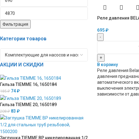
Реле давления BE
Фильтрация
695
₽
-
Категории товаров
+
АКЦИИ И СКИДКИ
В корзину
Реле давления Bela
давления предназн
автоматического в
Гильза TIEMME 16, 1650184
выключения электри
74
₽
185
₽
зависимости от дав
Гильза TIEMME 20, 1650189
83
₽
208
₽
Заглушка TIEMME ВР никелированная 1/2