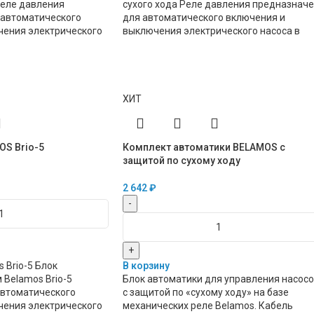
Реле давления
сухого хода Реле давления предназнач
 автоматического
для автоматического включения и
чения электрического
выключения электрического насоса в
ХИТ
OS Brio-5
Комплект автоматики BELAMOS с
защитой по сухому ходу
2 642
₽
-
+
 Brio-5 Блок
В корзину
 Belamos Brio-5
Блок автоматики для управления насос
автоматического
с защитой по «сухому ходу» на базе
чения электрического
механических реле Belamos. Кабель