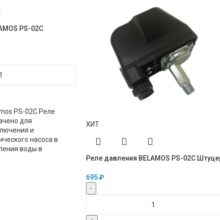
LAMOS PS-02C
mos PS-02C Реле
ачено для
ХИТ
ключения и
ческого насоса в
ления воды в
Реле давления BELAMOS PS-02C Штуце
695
₽
-