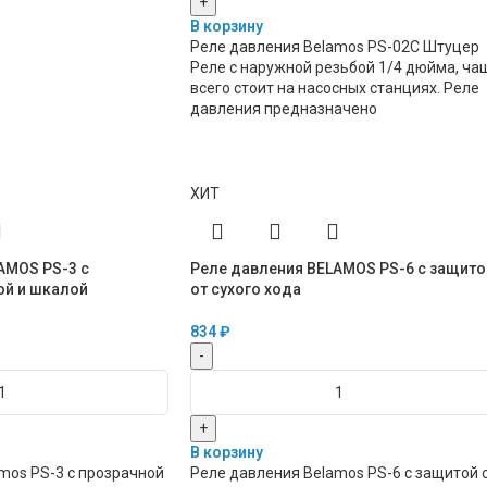
+
В корзину
Реле давления Belamos PS-02C Штуцер
Реле с наружной резьбой 1/4 дюйма, ча
всего стоит на насосных станциях. Реле
давления предназначено
ХИТ
AMOS PS-3 с
Реле давления BELAMOS PS-6 с защито
ой и шкалой
от сухого хода
834
₽
-
+
В корзину
mos PS-3 с прозрачной
Реле давления Belamos PS-6 с защитой 