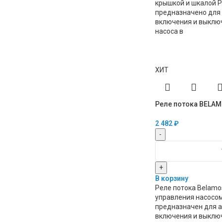
крышкой и шкалой 
предназначено для
включения и выклю
насоса в
ХИТ
Реле потока BELAM
2 482
₽
-
+
В корзину
Реле потока Belamos
управления насосом
предназначен для 
включения и выклю