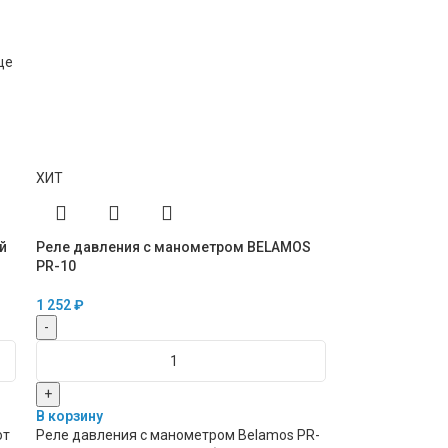
ще
ХИТ
й
Реле давления с манометром BELAMOS
PR-10
1 252
₽
-
+
В корзину
от
Реле давления с манометром Belamos PR-