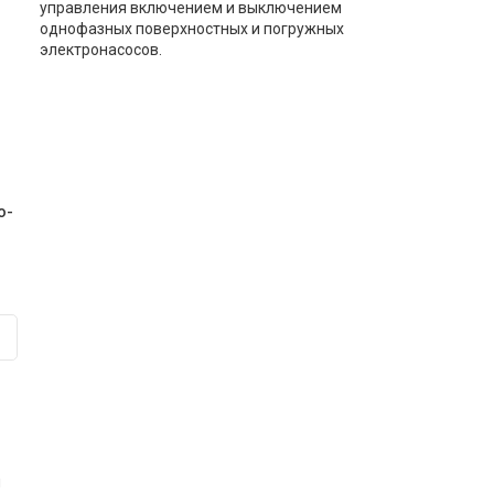
управления включением и выключением
однофазных поверхностных и погружных
электронасосов.
o-
м