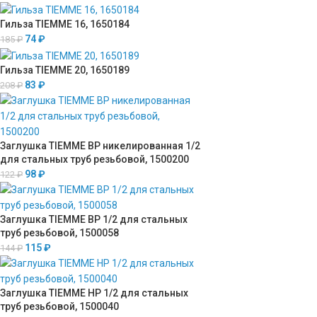
Гильза TIEMME 16, 1650184
74
₽
185
₽
Гильза TIEMME 20, 1650189
83
₽
208
₽
Заглушка TIEMME ВР никелированная 1/2
для стальных труб резьбовой, 1500200
98
₽
122
₽
Заглушка TIEMME ВР 1/2 для стальных
труб резьбовой, 1500058
115
₽
144
₽
Заглушка TIEMME НР 1/2 для стальных
труб резьбовой, 1500040