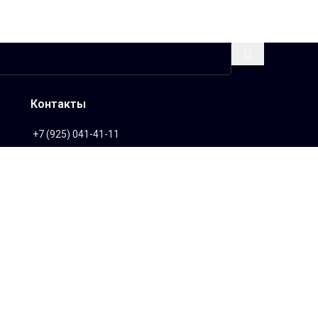
Контакты
+7 (925) 041-41-11
info@Sanfos.ru
Пн — Вс / 9:00 — 19:00
Адрес магазина:
Московская обл.,
г.Коломна, ул.Октябрьская 88а, строение
3, павильон 21