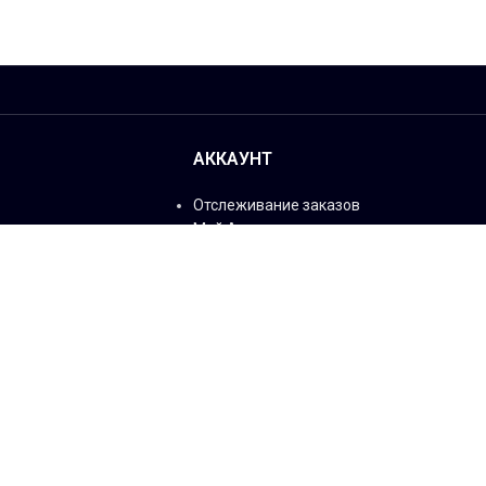
АККАУНТ
Отслеживание заказов
Мой Аккаунт
Мои адреса
Информация
я
Мои заказы
Instagram