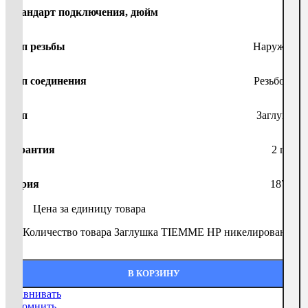
Стандарт подключения, дюйм
1/4
Тип резьбы
Наружная
Тип соединения
Резьбовое
Тип
Заглушка
Гарантия
2 года
Серия
1878N
Цена за единицу товара
Количество товара Заглушка TIEMME НР никелированная 3/
-
В КОРЗИНУ
Сравнивать
Запомнить