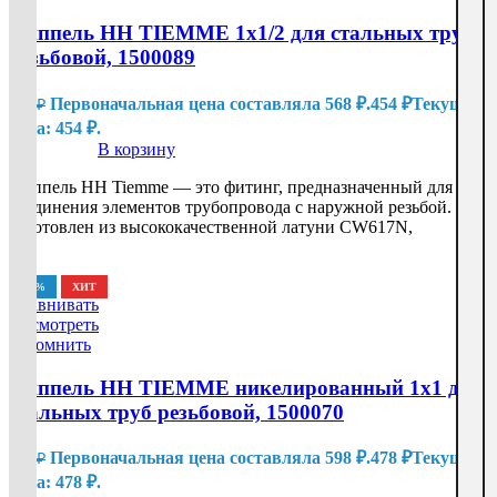
Ниппель HH TIEMME 1х1/2 для стальных труб
резьбовой, 1500089
Первоначальная цена составляла 568 ₽.
454
₽
Текущая
568
₽
цена: 454 ₽.
В корзину
Ниппель HH Tiemme — это фитинг, предназначенный для
соединения элементов трубопровода с наружной резьбой. Он
изготовлен из высококачественной латуни CW617N,
-20%
ХИТ
Сравнивать
Посмотреть
Запомнить
Ниппель HH TIEMME никелированный 1х1 для
стальных труб резьбовой, 1500070
Первоначальная цена составляла 598 ₽.
478
₽
Текущая
598
₽
цена: 478 ₽.