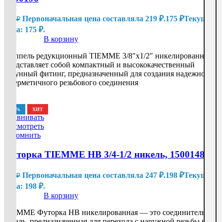
Первоначальная цена составляла 219 ₽.
175
₽
Текущая
219
₽
цена: 175 ₽.
В корзину
Ниппель редукционный TIEMME 3/8″х1/2″ никелированный
представляет собой компактный и высококачественный
латунный фитинг, предназначенный для создания надежного
и герметичного резьбового соединения
-20%
ХИТ
Сравнивать
Посмотреть
Запомнить
Футорка TIEMME НВ 3/4-1/2 никель, 1500148
Первоначальная цена составляла 247 ₽.
198
₽
Текущая
247
₽
цена: 198 ₽.
В корзину
TIEMME Футорка НВ никелированная — это соединительная
деталь, предназначенная для перехода с наружной резьбы на