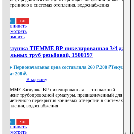
внутреннюю в системах отопления, водоснабжения
-20%
ХИТ
Сравнивать
Посмотреть
Запомнить
Заглушка TIEMME ВР никелированная 3/4 для
стальных труб резьбовой, 1500197
Первоначальная цена составляла 260 ₽.
208
₽
Текущая
260
₽
цена: 208 ₽.
В корзину
TIEMME Заглушка ВР никелированная — это важный
элемент трубопроводной арматуры, предназначенный для
герметичного перекрытия концевых отверстий в системах
отопления, водоснабжения
-20%
ХИТ
Сравнивать
Посмотреть