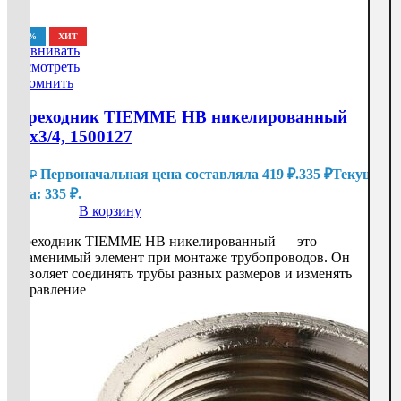
-20%
ХИТ
Сравнивать
Посмотреть
Запомнить
Переходник TIEMME НВ никелированный
1/2х3/4, 1500127
Первоначальная цена составляла 419 ₽.
335
₽
Текущая
419
₽
цена: 335 ₽.
В корзину
Переходник TIEMME НВ никелированный — это
незаменимый элемент при монтаже трубопроводов. Он
позволяет соединять трубы разных размеров и изменять
направление