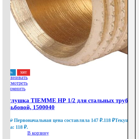
-20%
ХИТ
Сравнивать
Посмотреть
Запомнить
Заглушка TIEMME НР 1/2 для стальных труб
резьбовой, 1500040
Первоначальная цена составляла 147 ₽.
118
₽
Текущая
147
₽
цена: 118 ₽.
В корзину