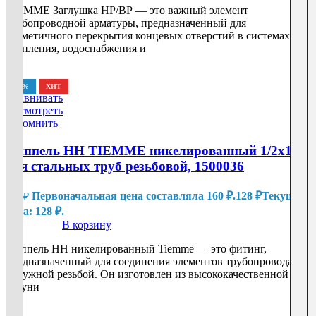
TIEMME Заглушка НР/ВР — это важный элемент
трубопроводной арматуры, предназначенный для
герметичного перекрытия концевых отверстий в системах
отопления, водоснабжения и
-20%
ХИТ
Сравнивать
Посмотреть
Запомнить
Ниппель HH TIEMME никелированный 1/2х1/2
для стальных труб резьбовой, 1500036
Первоначальная цена составляла 160 ₽.
128
₽
Текущая
160
₽
цена: 128 ₽.
В корзину
Ниппель HH никелированный Tiemme — это фитинг,
предназначенный для соединения элементов трубопровода с
наружной резьбой. Он изготовлен из высококачественной
латуни