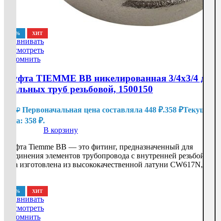
-20%
ХИТ
Сравнивать
Посмотреть
Запомнить
Муфта TIEMME ВВ никелированная 3/4х3/4 для
стальных труб резьбовой, 1500150
Первоначальная цена составляла 448 ₽.
358
₽
Текущая
448
₽
цена: 358 ₽.
В корзину
Муфта Tiemme ВВ — это фитинг, предназначенный для
соединения элементов трубопровода с внутренней резьбой.
Она изготовлена из высококачественной латуни CW617N,
-20%
ХИТ
Сравнивать
Посмотреть
Запомнить