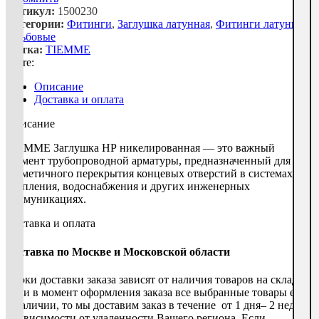
Артикул:
1500230
Категории:
Фитинги
,
Заглушка латунная
,
Фитинги латунные
резьбовые
Метка:
TIEMME
Share:
Описание
Доставка и оплата
Описание
TIEMME Заглушка НР никелированная — это важный
элемент трубопроводной арматуры, предназначенный для
герметичного перекрытия концевых отверстий в системах
отопления, водоснабжения и других инженерных
коммуникациях.
Доставка и оплата
Доставка по Москве и Московской области
Сроки доставки заказа зависят от наличия товаров на складе.
Если в момент оформления заказа все выбранные товары есть
в наличии, то мы доставим заказ в течение от 1 дня– 2 недель,
в зависимости от удаленности Вашего региона. Если