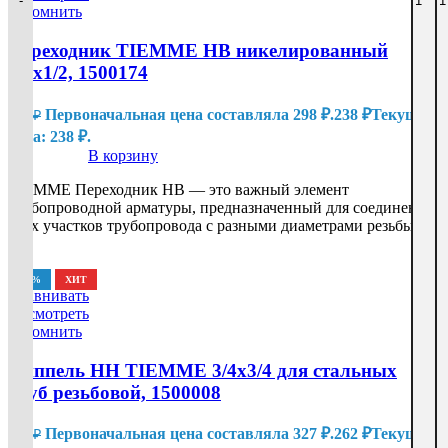
-
-
-
-
-
-
-
-
-
-
-
-
-
-
-
-
-
-
-
-
Запомнить
Переходник TIEMME HB никелированный
3/8х1/2, 1500174
Первоначальная цена составляла 298 ₽.
238
₽
Текущая
298
₽
цена: 238 ₽.
В корзину
TIEMME Переходник HB — это важный элемент
трубопроводной арматуры, предназначенный для соединения
двух участков трубопровода с разными диаметрами резьбы в
-20%
ХИТ
Сравнивать
Посмотреть
Запомнить
Ниппель HH TIEMME 3/4х3/4 для стальных
труб резьбовой, 1500008
Первоначальная цена составляла 327 ₽.
262
₽
Текущая
327
₽