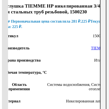
Заглушка TIEMME НР никелированная 3/4
для стальных труб резьбовой, 1500230
Первоначальная цена составляла 281 ₽.
225
₽
Текущая
281
₽
цена: 225 ₽.
Артикул
1500230
Производитель
TIEMME
Страна производства
Италия
Рабочая температура, °С
200
Область
Системы водоснобжения
,
Системы
применения
отопления
Материал
Никелированная латунь