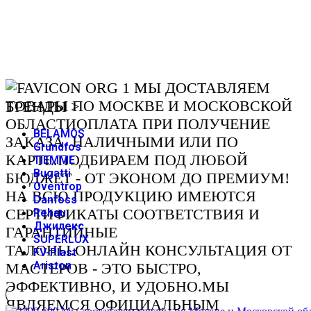
БРЕНДЫ >
BELAMOS
Grundfos
TIEMME
Bugatti
Oventrop
Danfoss
Rehau
Джилекс
SUPERLUX
FV-Plast
Ariston