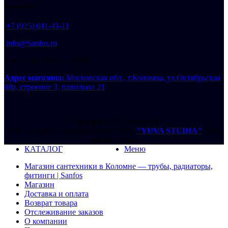
Контакты
+7 (925) 041-41-11
info@Sanfos.ru
Пн — Вс / 9:00 — 19:00
Адрес магазина:
Московская обл., г.Коломна, ул.Октябрьская
88а, строение 3, павильон 21
Copyright 2026 - Sanfos.ru
2026 Создание и продвижение сайта
"YUVA STUDIA"
. Веб-
дизайн студия.
КАТАЛОГ
Меню
Магазин сантехники в Коломне — трубы, радиаторы,
фитинги | Sanfos
Магазин
Доставка и оплата
Возврат товара
Отслеживание заказов
О компании