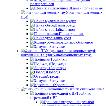
полипропилен
Шланги поливочные
Фитинги для медных
труб
Пайка муфта
Пайка обвод
Пайка отвод
Пайка тройник
Пайка угол
Кольцо обжимное
Заглушки
Фитинги ПВХ (для канализационных труб)
Тройники
Переходы
Аэраторы
Обводы
Отводы
Заглушки
Крестовины
Фитинги оцинкованные
Тройник
переходной с ВР