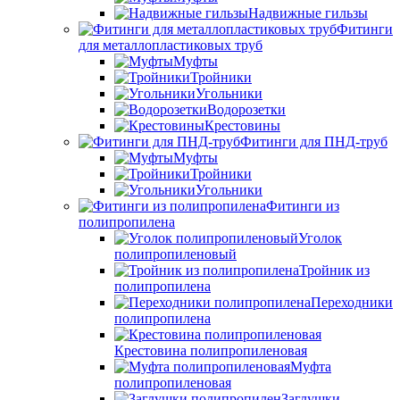
Надвижные гильзы
Фитинги
для металлопластиковых труб
Муфты
Тройники
Угольники
Водорозетки
Крестовины
Фитинги для ПНД-труб
Муфты
Тройники
Угольники
Фитинги из
полипропилена
Уголок
полипропиленовый
Тройник из
полипропилена
Переходники
полипропилена
Крестовина полипропиленовая
Муфта
полипропиленовая
Заглушки