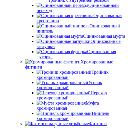
Тройник с внутренней резьбой
Оцинкованный
переход
Оцинкованная
крестовина
Оцинкованный
ниппель
Оцинкованная муфта
Оцинкованные
заглушки
Оцинкованная
футорка
Хромированные
фитинги
Тройник
хромированный
Уголок
хромированный
Переход
хромированный
Муфта
хромированная
Ниппель
хромированный
Фитинги