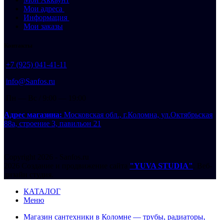
Мои адреса
Информация
Мои заказы
Контакты
+7 (925) 041-41-11
info@Sanfos.ru
Пн — Вс / 9:00 — 19:00
Адрес магазина:
Московская обл., г.Коломна, ул.Октябрьская
88а, строение 3, павильон 21
Copyright 2026 - Sanfos.ru
2026 Создание и продвижение сайта
"YUVA STUDIA"
. Веб-
дизайн студия.
КАТАЛОГ
Меню
Магазин сантехники в Коломне — трубы, радиаторы,