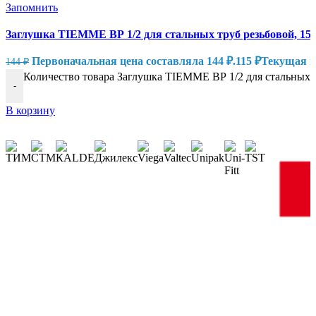
Запомнить
Заглушка TIEMME ВР 1/2 для стальных труб резьбовой, 15
Первоначальная цена составляла 144 ₽.
115
₽
Текущая це
144
₽
Количество товара Заглушка TIEMME ВР 1/2 для стальных т
-
В корзину