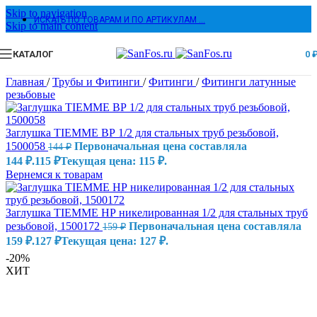
Skip to navigation
ИСКАТЬ ПО ТОВАРАМ И ПО АРТИКУЛАМ …
Skip to main content
КАТАЛОГ
0
Главная
/
Трубы и Фитинги
/
Фитинги
/
Фитинги латунные
резьбовые
Заглушка TIEMME ВР 1/2 для стальных труб резьбовой,
1500058
Первоначальная цена составляла
144
₽
144 ₽.
115
₽
Текущая цена: 115 ₽.
Вернемся к товарам
Заглушка TIEMME НР никелированная 1/2 для стальных труб
резьбовой, 1500172
Первоначальная цена составляла
159
₽
159 ₽.
127
₽
Текущая цена: 127 ₽.
-20%
ХИТ