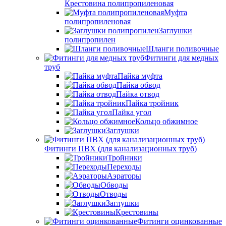
Крестовина полипропиленовая
Муфта
полипропиленовая
Заглушки
полипропилен
Шланги поливочные
Фитинги для медных
труб
Пайка муфта
Пайка обвод
Пайка отвод
Пайка тройник
Пайка угол
Кольцо обжимное
Заглушки
Фитинги ПВХ (для канализационных труб)
Тройники
Переходы
Аэраторы
Обводы
Отводы
Заглушки
Крестовины
Фитинги оцинкованные