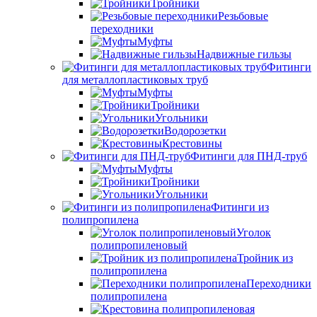
Тройники
Резьбовые
переходники
Муфты
Надвижные гильзы
Фитинги
для металлопластиковых труб
Муфты
Тройники
Угольники
Водорозетки
Крестовины
Фитинги для ПНД-труб
Муфты
Тройники
Угольники
Фитинги из
полипропилена
Уголок
полипропиленовый
Тройник из
полипропилена
Переходники
полипропилена