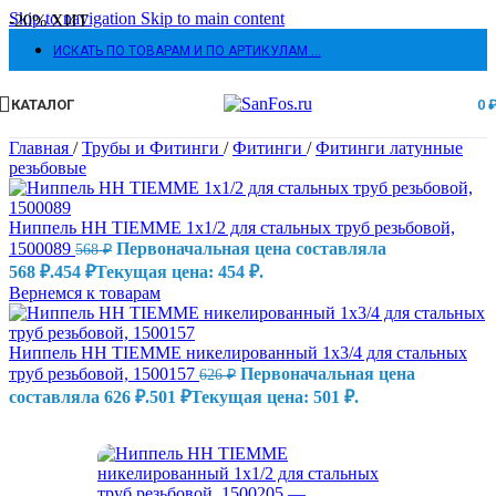
Skip to navigation
Skip to main content
-20%
ХИТ
ИСКАТЬ ПО ТОВАРАМ И ПО АРТИКУЛАМ …
КАТАЛОГ
0
Главная
/
Трубы и Фитинги
/
Фитинги
/
Фитинги латунные
резьбовые
Ниппель HH TIEMME 1х1/2 для стальных труб резьбовой,
1500089
Первоначальная цена составляла
568
₽
568 ₽.
454
₽
Текущая цена: 454 ₽.
Вернемся к товарам
Ниппель HH TIEMME никелированный 1х3/4 для стальных
труб резьбовой, 1500157
Первоначальная цена
626
₽
составляла 626 ₽.
501
₽
Текущая цена: 501 ₽.