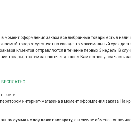
и в момент оформления заказа все выбранные товары есть в наличи
зываемый товар отсутствует на складе, то максимальный срок дост
аказов клиентов отправляются в течение первых 3 недель. В случа
чии товары, а затем за наш счет дошлем Вам оставшуюся часть за
–
БЕСПЛАТНО
.
 в счёте
оператором интернет-магазина в момент оформления заказа. На к
 данная
сумма
не подлежит возврату
, а в случае обмена - оплачив