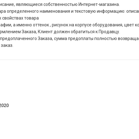
писание, являющиеся собственностью Интернет-магазина.
ра определенного наименования и текстовую информацию: описани
х свойствах товара
ии, а именно оттенок , рисунок на корпусе оборудования, цвет кор
ормлением Заказа, Клиент должен обратиться к Продавцу.
ния предоплаченного Заказа, сумма предоплаты полностью возвра
 заказ.
2020