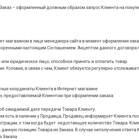
Заказ – оформленный должным образом запрос Клиента на покупку
ет-магазином в лице менеджера сайта в момент оформления зака
оворенными настоящим Соглашением. Акцептом данного договора 
или юридическое лицо, способное принять и оплатить товар.
е Условия, в связи с чем, Клиент обязуется регулярно отслеживат
ные координаты Клиента в Интернет-магазине.
и, предоставляемой Клиентом при оформлении заказа.
об ожидаемой дате передачи Товара Клиенту.
чем есть в наличии у Продавца, Продавец информирует Клиента п
страции, о том когда будет недостающее количество Товара. Клие
данную позицию Товара из Заказа. В случае неполучения ответа К
з Заказа.