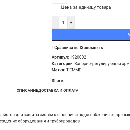
Цена за единицу товара
-
+
В
Сравнивать
Запомнить
Артикул:
1920032
Категории:
Запорно-регулирующая арм
Метка:
TIEMME
Share:
ОПИСАНИЕ
ДОСТАВКА И ОПЛАТА
ройство
для
защиты
систем
отопления
и
водоснабжения
от
превы
еждение
оборудования
и
трубопроводов.