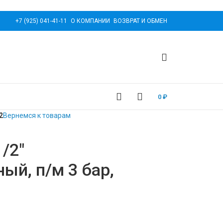
+7 (925) 041-41-11
О КОМПАНИИ
ВОЗВРАТ И ОБМЕН
0
₽
2
Вернемся к товарам
/2″
ый, п/м 3 бар,