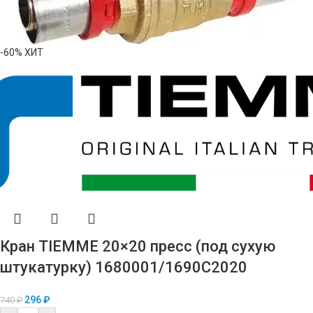
-60%
ХИТ
Кран TIEMME 20×20 пресс (под сухую
штукатурку) 1680001/1690C2020
296
₽
740
₽