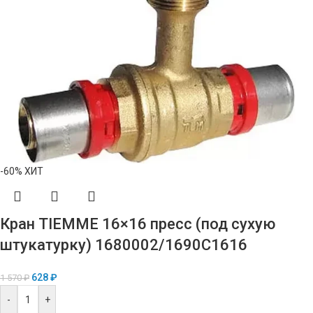
-60%
ХИТ
Кран TIEMME 16×16 пресс (под сухую
штукатурку) 1680002/1690C1616
628
₽
1 570
₽
-
+