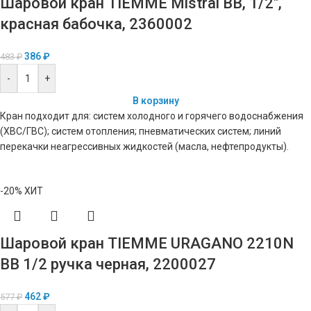
Шаровой кран TIEMME Mistral ВВ, 1/2″,
красная бабочка, 2360002
386
₽
483
₽
-
+
В корзину
Кран подходит для: систем холодного и горячего водоснабжения
(ХВС/ГВС); систем отопления; пневматических систем; линий
перекачки неагрессивных жидкостей (масла, нефтепродукты).
-20%
ХИТ
Шаровой кран TIEMME URAGANO 2210N
ВВ 1/2 ручка черная, 2200027
462
₽
577
₽