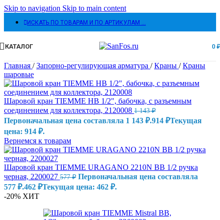
Skip to navigation
Skip to main content
ИСКАТЬ ПО ТОВАРАМ И ПО АРТИКУЛАМ …
КАТАЛОГ
0
Главная
/
Запорно-регулирующая арматура
/
Краны
/
Краны
шаровые
Шаровой кран TIEMME НВ 1/2", бабочка, с разъемным
соединением для коллектора, 2120008
1 143
₽
Первоначальная цена составляла 1 143 ₽.
914
₽
Текущая
цена: 914 ₽.
Вернемся к товарам
Шаровой кран TIEMME URAGANO 2210N ВВ 1/2 ручка
черная, 2200027
Первоначальная цена составляла
577
₽
577 ₽.
462
₽
Текущая цена: 462 ₽.
-20%
ХИТ