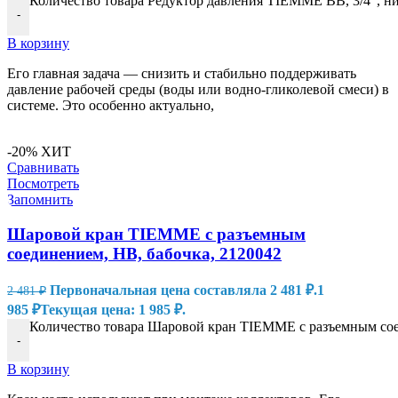
Количество товара Редуктор давления TIEMME ВВ, 3/4", ни
-
В корзину
Его главная задача — снизить и стабильно поддерживать
давление рабочей среды (воды или водно-гликолевой смеси) в
системе. Это особенно актуально,
-20%
ХИТ
Сравнивать
Посмотреть
Запомнить
Шаровой кран TIEMME с разъемным
соединением, НВ, бабочка, 2120042
Первоначальная цена составляла 2 481 ₽.
1
2 481
₽
985
₽
Текущая цена: 1 985 ₽.
Количество товара Шаровой кран TIEMME с разъемным сое
-
В корзину