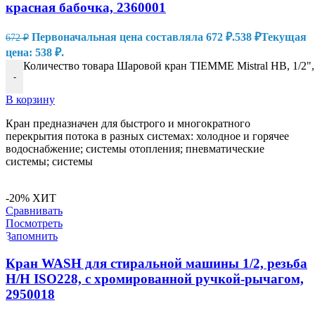
красная бабочка, 2360001
Первоначальная цена составляла 672 ₽.
538
₽
Текущая
672
₽
цена: 538 ₽.
Количество товара Шаровой кран TIEMME Mistral НВ, 1/2",
-
В корзину
Кран предназначен для быстрого и многократного
перекрытия потока в разных системах: холодное и горячее
водоснабжение; системы отопления; пневматические
системы; системы
-20%
ХИТ
Сравнивать
Посмотреть
Запомнить
Кран WASH для стиральной машины 1/2, резьба
Н/Н ISO228, с хромированной ручкой-рычагом,
2950018