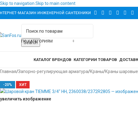
Skip to navigation
Skip to main content
НТЕРНЕТ-МАГАЗИН ИНЖЕНЕРНОЙ САНТЕХНИКИ
ПО КАТЕГОРИЯМ
Search
аталог товаров
КАТАЛОГ БРЕНДОВ
КАТЕГОРИИ ТОВАРОВ
ДОСТАВК
Главная
/
Запорно-регулирующая арматура
/
Краны
/
Краны шаровые
-20%
ХИТ
увеличить изображение