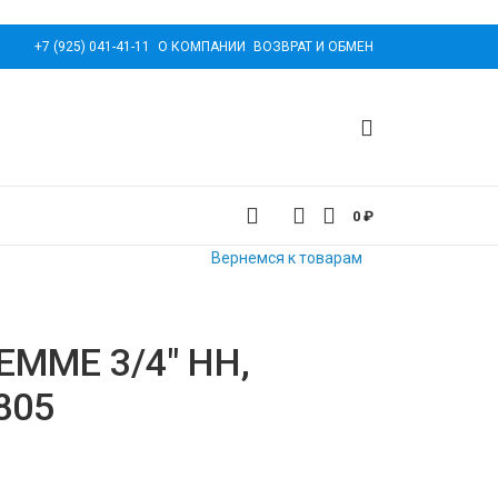
+7 (925) 041-41-11
О КОМПАНИИ
ВОЗВРАТ И ОБМЕН
0
₽
Вернемся к товарам
EMME 3/4″ НН,
805