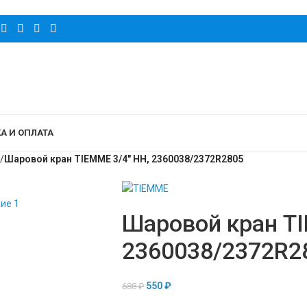
А И ОПЛАТА
/
Шаровой кран TIEMME 3/4″ НН, 2360038/2372R2805
Шаровой кран TI
2360038/2372R2
550
₽
688
₽