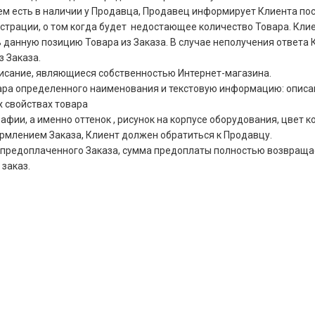
чем есть в наличии у Продавца, Продавец информирует Клиента п
страции, о том когда будет недостающее количество Товара. Клие
данную позицию Товара из Заказа. В случае неполучения ответа К
з Заказа.
писание, являющиеся собственностью Интернет-магазина.
ра определенного наименования и текстовую информацию: описани
х свойствах товара
ии, а именно оттенок , рисунок на корпусе оборудования, цвет кор
ормлением Заказа, Клиент должен обратиться к Продавцу.
ния предоплаченного Заказа, сумма предоплаты полностью возвра
 заказ.