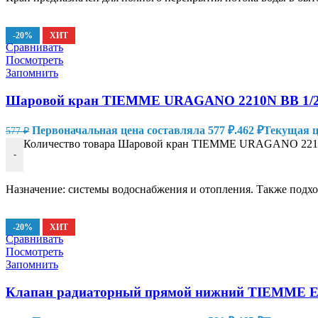
-20%
ХИТ
Сравнивать
Посмотреть
Запомнить
Шаровой кран TIEMME URAGANO 2210N ВВ 1/2 р
Первоначальная цена составляла 577 ₽.
462
₽
Текущая це
577
₽
Количество товара Шаровой кран TIEMME URAGANO 2210N
-
Назначение: системы водоснабжения и отопления. Также подхо
-20%
ХИТ
Сравнивать
Посмотреть
Запомнить
Клапан радиаторный прямой нижний TIEMME Exce