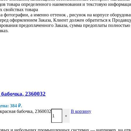
ов товара определенного наименования и текстовую информацию
х свойствах товара
 фотографии, а именно оттенок , рисунок на корпусе оборудован
перед оформлением Заказа, Клиент должен обратиться к Продавцу
улирования предоплаченного Заказа, сумма предоплаты полност
аказ.
бабочка, 2360032
на: 384 ₽.
красная бабочка, 2360032
В корзину
+
товых и небольших промышленных системах — например, на отв