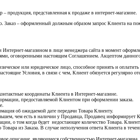
р – продукция, представленная к продаже в интернет-магазине.
о. Заказ – оформленный должным образом запрос Клиента на пок
 Интернет-магазином в лице менеджера сайта в момент оформле
иями, оговоренными настоящим Соглашением. Акцептом данного д
ическое или юридическое лицо, способное принять и оплатить 
астоящие Условия, в связи с чем, Клиент обязуется регулярно о
контактные координаты Клиента в Интернет-магазине.
формации, предоставляемой Клиентом при оформлении заказа.
е.
мация об ожидаемой дате передачи Товара Клиенту.
ольшем, чем есть в наличии у Продавца, Продавец информирует 
ции, о том когда будет недостающее количество Товара. Клиент
овара из Заказа. В случае неполучения ответа Клиента в течени
товое описание, являющиеся собственностью Интернет-магазина.