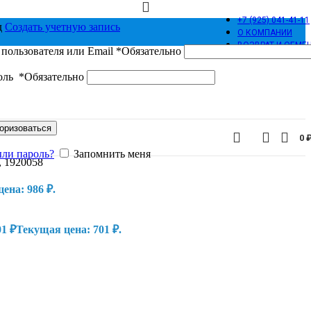
+7 (925) 041-41-11
д
Cоздать учетную запись
О КОМПАНИИ
ВОЗВРАТ И ОБМЕ
пользователя или Email
*
Обязательно
оль
*
Обязательно
оризоваться
0
ыли пароль?
Запомнить меня
, 1920058
ена: 986 ₽.
01
₽
Текущая цена: 701 ₽.