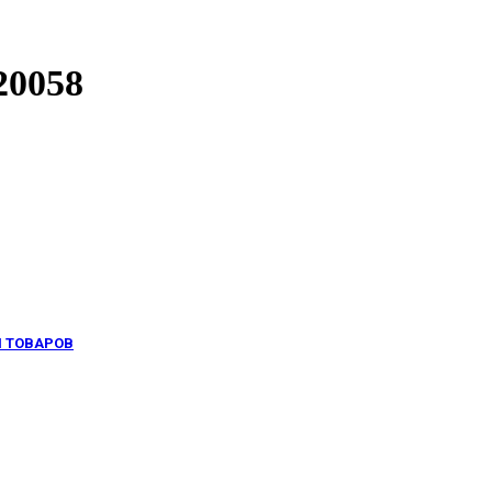
20058
И ТОВАРОВ
Трубы
Автоматика и системы
Баки и Емкости
Водонагреватели
Фильтры и грязевики