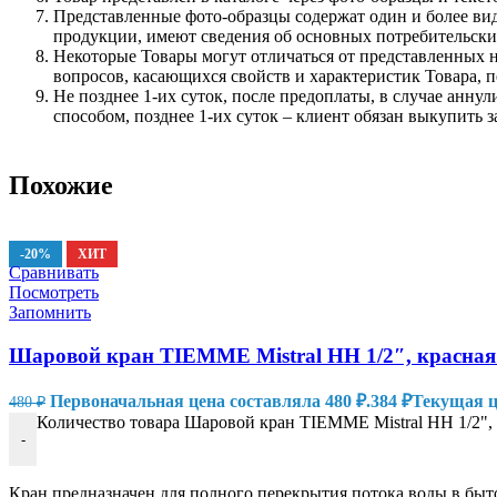
Представленные фото-образцы содержат один и более вид
продукции, имеют сведения об основных потребительски
Некоторые Товары могут отличаться от представленных на
вопросов, касающихся свойств и характеристик Товара, 
Не позднее 1-их суток, после предоплаты, в случае анн
способом, позднее 1-их суток – клиент обязан выкупить з
Похожие
-20%
ХИТ
Сравнивать
Посмотреть
Запомнить
Шаровой кран TIEMME Mistral НН 1/2″, красная 
Первоначальная цена составляла 480 ₽.
384
₽
Текущая це
480
₽
Количество товара Шаровой кран TIEMME Mistral НН 1/2", 
-
Кран предназначен для полного перекрытия потока воды в бы