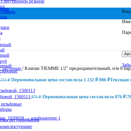
с внутренней резьбой
од
торов
Вхо
стовина
ель
Имя 
ушки
Пар
а
и
анный
ый
Авт
нный
руб
Заб
анный
 латунные
/
Клапан TIEMME 1/2″ предохранительный, п/м 6 бар
езьбовые
Первоначальная цена составляла 1 232 ₽.
986
₽
Текущая ц
 232
₽
бовой, 1500113
Первоначальная цена составляла 876 ₽.
7
876
₽
 резьбовые
аборы
темы регулирования
 комплектующие