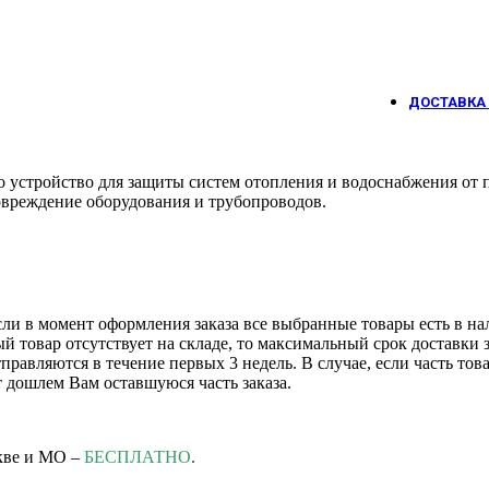
ДОСТАВКА 
о
устройство
для
защиты
систем
отопления
и
водоснабжения
от
п
вреждение
оборудования
и
трубопроводов.
сли в момент оформления заказа все выбранные товары есть в нал
 товар отсутствует на складе, то максимальный срок доставки з
равляются в течение первых 3 недель. В случае, если часть това
т дошлем Вам оставшуюся часть заказа.
кве и МО –
БЕСПЛАТНО
.