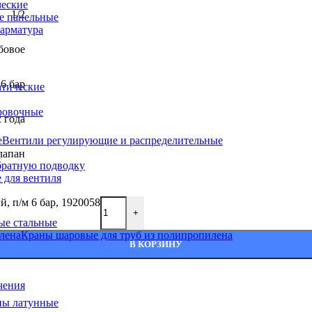
ческие
1/2
е панельные
арматура
бовое
инст
6 бар
атические
ровочные
2 года
Вентили регулирующие и распределительные
инст
лапан
братную подводку
для вентиля
, п/м 6 бар, 1920058
+
ые стальные
Краны шаровые для труб из полипропилена
Показать 
В КОРЗИНУ
чения
ны латунные