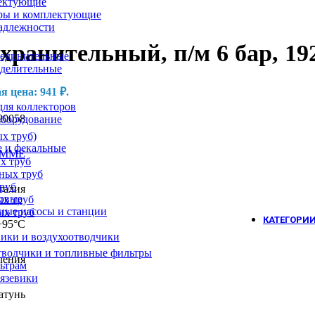
лектующие
ры и комплектующие
адлежности
ранительный, п/м 6 бар, 19
оединительные
еделительные
 цена: 941 ₽.
ля коллекторов
20058
оборудование
х труб)
 и фекальные
EMME
х труб
ных труб
руб
талия
овые
ых труб
ные насосы и станции
ых труб
КАТЕГОРИ
+95°C
вики и воздухоотводчики
тводчики и топливные фильтры
ления
ьтрам
рязевики
атунь