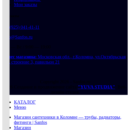
Мои заказы
Контакты
+7 (925) 041-41-11
info@Sanfos.ru
Пн — Вс / 9:00 — 19:00
Адрес магазина:
Московская обл., г.Коломна, ул.Октябрьская
88а, строение 3, павильон 21
Copyright 2026 - Sanfos.ru
2026 Создание и продвижение сайта
"YUVA STUDIA"
. Веб-
дизайн студия.
КАТАЛОГ
Меню
Магазин сантехники в Коломне — трубы, радиаторы,
фитинги | Sanfos
Магазин