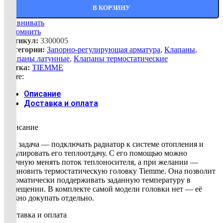
В КОРЗИНУ
Сравнивать
Запомнить
Артикул:
3300005
Категории:
Запорно-регулирующая арматура
,
Клапаны
,
Клапаны латунные
,
Клапаны термостатические
Метка:
TIEMME
Share:
Описание
Доставка и оплата
Описание
Его задача — подключать радиатор к системе отопления и
регулировать его теплоотдачу. С его помощью можно
вручную менять поток теплоносителя, а при желании —
установить термостатическую головку Tiemme. Она позволит
автоматически поддерживать заданную температуру в
помещении. В комплекте самой модели головки нет — её
нужно докупать отдельно.
Доставка и оплата