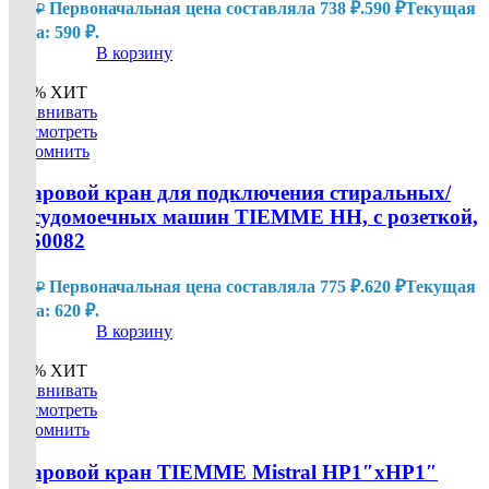
Первоначальная цена составляла 738 ₽.
590
₽
Текущая
738
₽
цена: 590 ₽.
В корзину
-20%
ХИТ
Сравнивать
Посмотреть
Запомнить
Шаровой кран для подключения стиральных/
посудомоечных машин TIEMME НН, с розеткой,
2950082
Первоначальная цена составляла 775 ₽.
620
₽
Текущая
775
₽
цена: 620 ₽.
В корзину
-20%
ХИТ
Сравнивать
Посмотреть
Запомнить
Шаровой кран TIEMME Mistral НР1″хНР1″