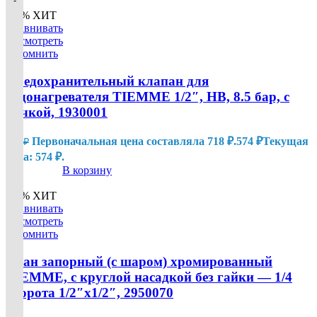
-
-
-
-
-
-
-
-
-
-
-
-
-
-
-
-
-
-
-
-
-20%
ХИТ
Сравнивать
Посмотреть
Запомнить
Предохранительный клапан для
водонагревателя TIEMME 1/2″, НВ, 8.5 бар, с
ручкой, 1930001
Первоначальная цена составляла 718 ₽.
574
₽
Текущая
718
₽
цена: 574 ₽.
В корзину
-20%
ХИТ
Сравнивать
Посмотреть
Запомнить
Кран запорный (с шаром) хромированный
TIEMME, с круглой насадкой без гайки — 1/4
оборота 1/2″х1/2″, 2950070