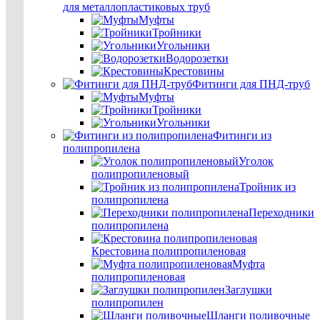
для металлопластиковых труб
Муфты
Тройники
Угольники
Водорозетки
Крестовины
Фитинги для ПНД-труб
Муфты
Тройники
Угольники
Фитинги из
полипропилена
Уголок
полипропиленовый
Тройник из
полипропилена
Переходники
полипропилена
Крестовина полипропиленовая
Муфта
полипропиленовая
Заглушки
полипропилен
Шланги поливочные