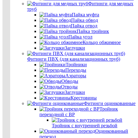
Фитинги для медных
труб
Пайка муфта
Пайка обвод
Пайка отвод
Пайка тройник
Пайка угол
Кольцо обжимное
Заглушки
Фитинги ПВХ (для канализационных труб)
Тройники
Переходы
Аэраторы
Обводы
Отводы
Заглушки
Крестовины
Фитинги оцинкованные
Тройник
переходной с ВР
Тройник с внутренней резьбой
Оцинкованный
переход