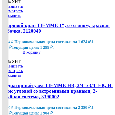
-20%
ХИТ
Сравнивать
Посмотреть
Запомнить
Шаровой кран TIEMME 1″, со сгоном, красная
бабочка, 2120040
Первоначальная цена составляла 1 624 ₽.
1
1 624
₽
299
₽
Текущая цена: 1 299 ₽.
В корзину
-20%
ХИТ
Сравнивать
Посмотреть
Запомнить
Радиаторный узел TIEMME НВ, 3/4″х3/4″ЕК, H-
блок угловой со встроенными кранами, 2-
трубная система, 3390002
Первоначальная цена составляла 2 380 ₽.
1
2 380
₽
904
₽
Текущая цена: 1 904 ₽.