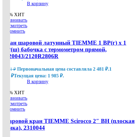
В корзину
-20%
ХИТ
Сравнивать
Посмотреть
Запомнить
Кран шаровой латунный TIEMME 1 ВР(г) х 1
НР(ш) бабочка с термометром прямой,
2120043/2120R2806R
Первоначальная цена составляла 2 481 ₽.
1
2 481
₽
985
₽
Текущая цена: 1 985 ₽.
В корзину
-20%
ХИТ
Сравнивать
Посмотреть
Запомнить
Шаровой кран TIEMME Scirocco 2″ ВН (плоская
ручка), 2310044