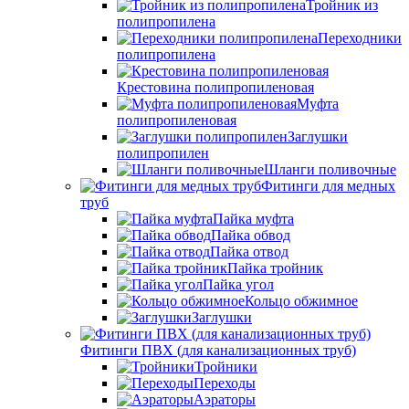
Тройник из
полипропилена
Переходники
полипропилена
Крестовина полипропиленовая
Муфта
полипропиленовая
Заглушки
полипропилен
Шланги поливочные
Фитинги для медных
труб
Пайка муфта
Пайка обвод
Пайка отвод
Пайка тройник
Пайка угол
Кольцо обжимное
Заглушки
Фитинги ПВХ (для канализационных труб)
Тройники
Переходы
Аэраторы