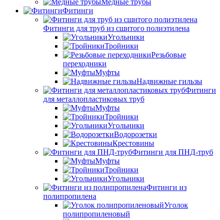
Медные трубы
Фитинги
Фитинги для труб из сшитого полиэтилена
Угольники
Тройники
Резьбовые
переходники
Муфты
Надвижные гильзы
Фитинги
для металлопластиковых труб
Муфты
Тройники
Угольники
Водорозетки
Крестовины
Фитинги для ПНД-труб
Муфты
Тройники
Угольники
Фитинги из
полипропилена
Уголок
полипропиленовый