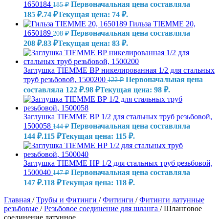
1650184
Первоначальная цена составляла
185
₽
185 ₽.
74
₽
Текущая цена: 74 ₽.
Гильза TIEMME 20,
1650189
Первоначальная цена составляла
208
₽
208 ₽.
83
₽
Текущая цена: 83 ₽.
Заглушка TIEMME ВР никелированная 1/2 для стальных
труб резьбовой, 1500200
Первоначальная цена
122
₽
составляла 122 ₽.
98
₽
Текущая цена: 98 ₽.
Заглушка TIEMME ВР 1/2 для стальных труб резьбовой,
1500058
Первоначальная цена составляла
144
₽
144 ₽.
115
₽
Текущая цена: 115 ₽.
Заглушка TIEMME НР 1/2 для стальных труб резьбовой,
1500040
Первоначальная цена составляла
147
₽
147 ₽.
118
₽
Текущая цена: 118 ₽.
Главная
/
Трубы и Фитинги
/
Фитинги
/
Фитинги латунные
резьбовые
/
Резьбовое соединение для шланга
/
Шланговое
соединение латунное