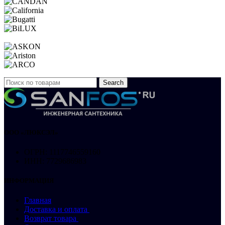
Search
ООО «ЛЮКСЭЛ»
ОГРН: 1117746559160
ИНН: 7729686983
ИНФОРМАЦИЯ
Главная
Доставка и оплата
Возврат товара