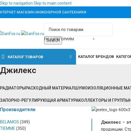
Skip to navigation
Skip to main content
НТЕРНЕТ-МАГАЗИН ИНЖЕНЕРНОЙ САНТЕХНИКИ
ПО КАТЕГОРИЯМ
Search
КАТАЛОГ БРЕНДОВ
КАТЕГО
КАТАЛОГ ТОВАРОВ
Джилекс
РАДИАТОРЫ
РАСХОДНЫЙ МАТЕРИАЛ
ШУМОИЗОЛЯЦИОННЫЕ МА
ЗАПОРНО-РЕГУЛИРУЮЩАЯ АРМАТУРА
КОЛЛЕКТОРЫ И ГРУППЫ
Производители
BELAMOS
(349)
Джилекс
–
э
TIEMME
(350)
продукции. Ст