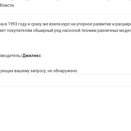
бласти.
а в 1993 году и сразу же взяла курс на упорное развитие и расши
ет покупателям обширный ряд насосной техники различных модел
изводитель
/
Джилекс
вующих вашему запросу, не обнаружено.