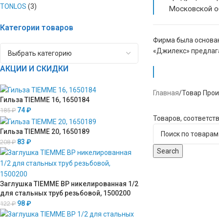
TONLOS
(3)
Московской о
Категории товаров
Фирма была основан
«Джилекс» предлага
АКЦИИ И СКИДКИ
Главная
/
Товар Про
Гильза TIEMME 16, 1650184
74
₽
185
₽
Товаров, соответст
Гильза TIEMME 20, 1650189
83
₽
208
₽
Search
Заглушка TIEMME ВР никелированная 1/2
для стальных труб резьбовой, 1500200
98
₽
122
₽