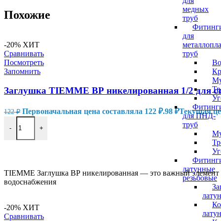
для
медных
Похожие
труб
Фитинг
для
металлопл
-20%
ХИТ
труб
Сравнивать
Во
Посмотреть
Кр
Запомнить
М
Тр
Заглушка TIEMME ВР никелированная 1/2 для ст
Уг
Фитинг
Первоначальная цена составляла 122 ₽.
98
₽
Текущая цен
122
₽
для ПНД-
труб
-
+
М
Тр
В КОРЗИНУ
Уг
Фитинг
латунные
TIEMME Заглушка ВР никелированная — это важный элемент т
резьбовые
водоснабжения
За
лату
Ко
-20%
ХИТ
лату
Сравнивать