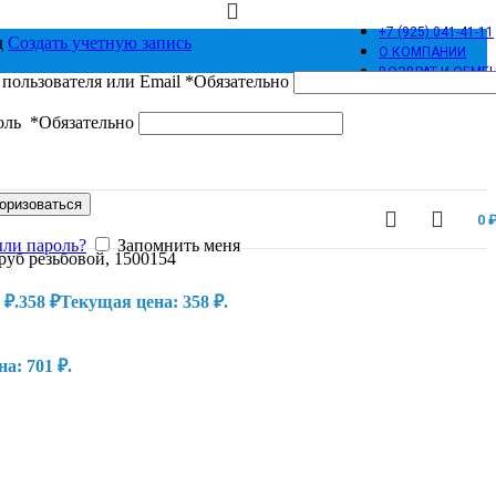
+7 (925) 041-41-11
д
Cоздать учетную запись
О КОМПАНИИ
ВОЗВРАТ И ОБМЕ
пользователя или Email
*
Обязательно
оль
*
Обязательно
оризоваться
0
ыли пароль?
Запомнить меня
уб резьбовой, 1500154
 ₽.
358
₽
Текущая цена: 358 ₽.
а: 701 ₽.