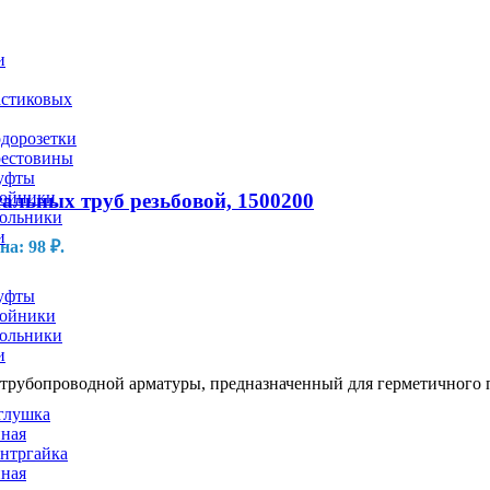
и
астиковых
дорозетки
естовины
уфты
ойники
альных труб резьбовой, 1500200
ольники
и
а: 98 ₽.
уфты
ойники
ольники
и
рубопроводной арматуры, предназначенный для герметичного п
глушка
нная
нтргайка
нная