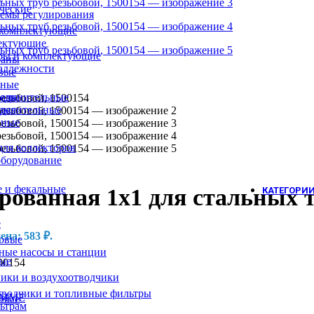
ческие
темы регулирования
 комплектующие
лектующие
ры и комплектующие
раны
адлежности
вые
рные
оединительные
раны
еделительные
вые
нные
ля коллекторов
оборудование
 и фекальные
анная 1х1 для стальных тр
КАТЕГОРИ
е
на: 583 ₽.
овые
ные насосы и станции
ные
00154
вики и воздухоотводчики
тводчики и топливные фильтры
EMME
нные
ьтрам