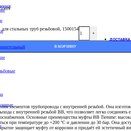
чения
1550N
ие
и
для стальных труб резьбовой, 1500154
ки
+
ДОСТАВКА 
В КОРЗИНУ
динительный
ие
зьбовые
на
ионные
ния элементов трубопровода с внутренней резьбой. Она изгото
ыхода с внутренней резьбой ВВ, что позволяет легко соединять 
одоснабжения. Основные преимущества муфты ВВ Tiemme: высока
ься при температуре до +200 °C и давлении до 30 бар. Она дост
и
рытие защищает муфту от коррозии и придаёт ей эстетичный в