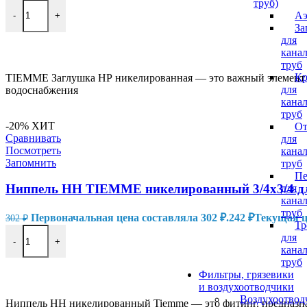
труб)
Аэ
-
+
За
для
В КОРЗИНУ
кана
труб
Кр
TIEMME Заглушка НР никелированная — это важный элемент т
для
водоснабжения
кана
труб
-20%
ХИТ
От
Сравнивать
для
Посмотреть
кана
Запомнить
труб
Пе
Ниппель HH TIEMME никелированный 3/4х3/4 для
для
кана
труб
Первоначальная цена составляла 302 ₽.
242
₽
Текущая це
302
₽
Тр
для
-
+
кана
труб
В КОРЗИНУ
Фильтры, грязевики
и воздухоотводчики
Воздухоотвод
Ниппель HH никелированный Tiemme — это фитинг, предназнач