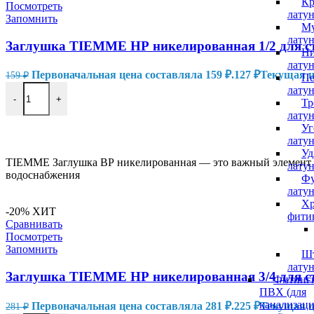
Кр
Посмотреть
лату
Запомнить
М
лату
Заглушка TIEMME НР никелированная 1/2 для ст
Ни
лату
Первоначальная цена составляла 159 ₽.
127
₽
Текущая це
159
₽
Пе
лату
-
+
Тр
лату
Уг
В КОРЗИНУ
лату
Уд
TIEMME Заглушка ВР никелированная — это важный элемент т
лату
водоснабжения
Фу
лату
Хр
-20%
ХИТ
фити
Сравнивать
Посмотреть
Запомнить
Ш
лату
Заглушка TIEMME НР никелированная 3/4 для ст
Фитинг
ПВХ (для
канализац
Первоначальная цена составляла 281 ₽.
225
₽
Текущая це
281
₽