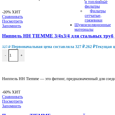
и топливные
фильтры
Фильтры
-20%
ХИТ
сетчатые,
Сравнивать
грязевики
Посмотреть
Шумоизоляционные
Запомнить
материалы
Ниппель HH TIEMME 3/4х3/4 для стальных труб 
Первоначальная цена составляла 327 ₽.
262
₽
Текущая це
327
₽
-
+
В КОРЗИНУ
Ниппель HH Tiemme — это фитинг, предназначенный для соеди
-60%
ХИТ
Сравнивать
Посмотреть
Запомнить