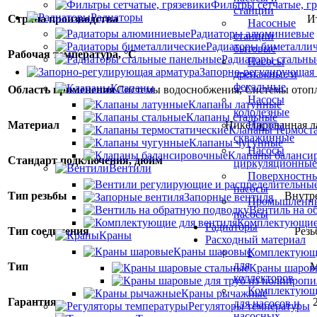
Фильтры сетчатые, г
станции
Радиаторы
Страна производства
И
Насосные
Радиаторы алюминиевые
станции
Радиаторы биметалли
бытовые
Рабочая температура, °С
Радиаторы стальны
Насосы
Запорно-регулирующая 
дренажные и
фекальные
Клапаны
Область применения
Системы водоснобжения
,
Системы отоп
Насосы
Клапаны латунные
колодезные
Клапаны стальные
Материал
Никелированная л
Насосы
Клапаны термост
скважинные
Клапаны чугунные
Насосы
Клапаны баланси
Стандарт подключения, дюйм
циркуляционные
Вентили
Поверхностн
насосы
Тип резьбы
Внутр
Запорные вентиля
Промышленн
Вентиль на о
насосы
Комплектующие 
Радиаторы
Тип соединения
Резь
Краны
Расходный материал
Краны шаровые
Комплектующ
для
Тип
М
Краны шаров
коллекторов
Комплектующ
Краны рычажные
Гарантия
для насосов и
Регуляторы температуры
насосных