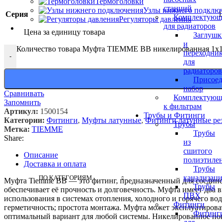
Термоголовки
станций
Узлы нижнего подклю
Серия
Комплектующ
Регуляторы давления
для радиаторов
Цена за единицу товара
Заглушк
и
Количество товара Муфта TIEMME ВВ никелированная 1х1 
переходни
-
для
радиаторов
Присое
набор
Сравнивать
Комплектующ
Запомнить
к фильтрам
Артикул:
1500154
Трубы и Фитинги
Категории:
Фитинги
,
Муфты латунные
,
Фитинги латунные ре
Трубы
Метка:
TIEMME
Трубы
Share:
из
сшитого
Описание
полиэтиле
Доставка и оплата
Трубы
канализац
ПО КАТЕГОРИЯМ
Муфта Tiemme ВВ — это фитинг, предназначенный для соедине
Трубы
обеспечивает её прочность и долговечность. Муфта имеет два в
ПВХ
использования в системах отопления, холодного и горячего в
Фитинги
герметичность; простота монтажа. Муфта может эксплуатироват
Фитинг
оптимальный вариант для любой системы. Никелированное пок