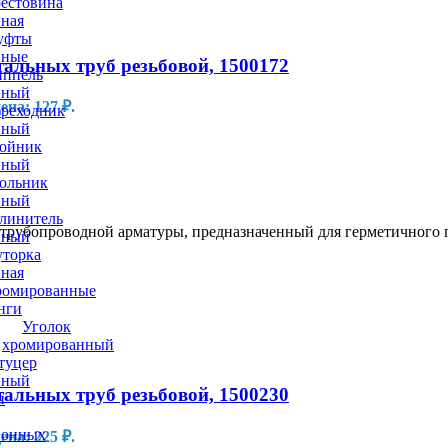
естовина
нная
уфты
нные
альных труб резьбовой, 1500172
ппель
нный
на: 127 ₽.
реходник
нный
ойник
нный
ольник
нный
линитель
рубопроводной арматуры, предназначенный для герметичного п
нный
торка
нная
омированные
нги
Уголок
хромированный
туцер
нный
альных труб резьбовой, 1500230
и
ионных
на: 225 ₽.