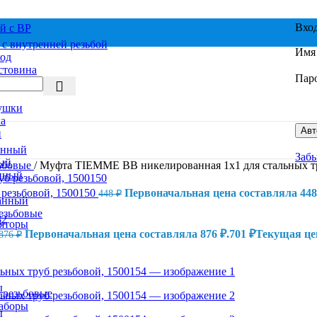
Вхо
й с ВР
с внутренней резьбой
Имя 
од
стовина
Пар
ель
ушки
а
Авт
и
анный
Заб
ый
ьбовые
/
Муфта TIEMME ВВ никелированная 1х1 для стальных тр
нный
 резьбовой, 1500150
Первоначальная цена составляла 448
448
₽
анный
езьбовые
яторы
Первоначальная цена составляла 876 ₽.
701
₽
Текущая цен
876
₽
ы
 резьбовые
аборы
ы