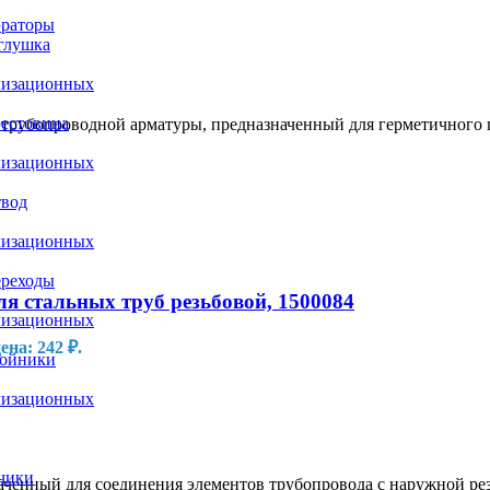
раторы
глушка
лизационных
естовина
рубопроводной арматуры, предназначенный для герметичного п
лизационных
вод
лизационных
реходы
 стальных труб резьбовой, 1500084
лизационных
на: 242 ₽.
ойники
лизационных
чики
енный для соединения элементов трубопровода с наружной рез