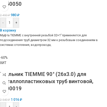
1650050
980
₽
2 450
₽
-
+
В корзину
Муфта TIEMME с внутренней резьбой 32×1’’ применяется для
подсоединения труб диаметром 32 мм к резьбовым соединениям в
системах отопления, водопровода,
-60%
ХИТ
Угольник TIEMME 90° (26х3.0) для
металлопластиковых труб винтовой,
1600019
1 016
₽
2 540
₽