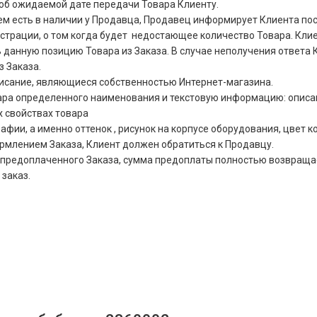
об ожидаемой дате передачи Товара Клиенту.
чем есть в наличии у Продавца, Продавец информирует Клиента п
страции, о том когда будет недостающее количество Товара. Клие
данную позицию Товара из Заказа. В случае неполучения ответа К
з Заказа.
писание, являющиеся собственностью Интернет-магазина.
ра определенного наименования и текстовую информацию: описани
х свойствах товара
ии, а именно оттенок , рисунок на корпусе оборудования, цвет кор
ормлением Заказа, Клиент должен обратиться к Продавцу.
ния предоплаченного Заказа, сумма предоплаты полностью возвра
 заказ.