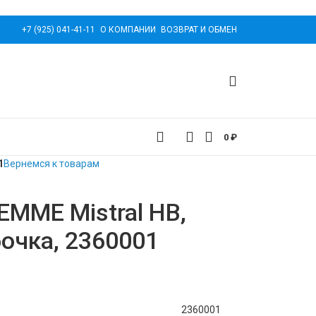
+7 (925) 041-41-11
О КОМПАНИИ
ВОЗВРАТ И ОБМЕН
0
₽
1
Вернемся к товарам
EMME Mistral НВ,
бочка, 2360001
2360001