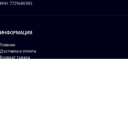
ИНН: 7729686983
ИНФОРМАЦИЯ
Главная
Доставка и оплата
Возврат товара
О магазине
Условия соглашения
Наш Facebook
Наш Instagram
АККАУНТ
Отслеживание заказов
Мой Аккаунт
Мои адреса
Информация