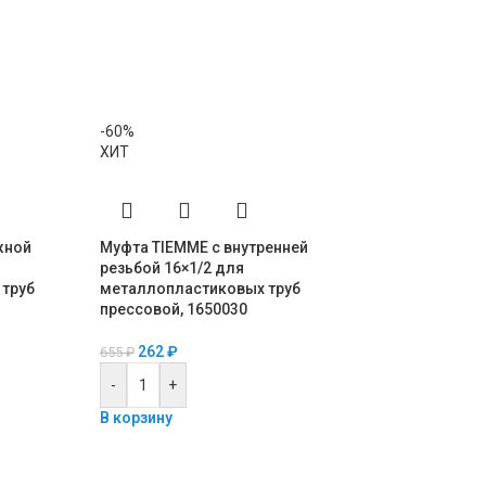
-60%
ХИТ
жной
Муфта TIEMME с внутренней
резьбой 16×1/2 для
труб
металлопластиковых труб
прессовой, 1650030
262
₽
655
₽
-60%
ХИТ
-
+
В корзину
Угольник TIEMM