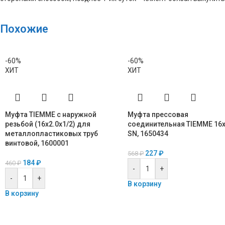
Похожие
-60%
-60%
ХИТ
ХИТ
Муфта TIEMME с наружной
Муфта прессовая
резьбой (16х2.0х1/2) для
соединительная TIEMME 16
металлопластиковых труб
SN, 1650434
винтовой, 1600001
227
₽
568
₽
184
₽
460
₽
-
+
-
+
В корзину
В корзину