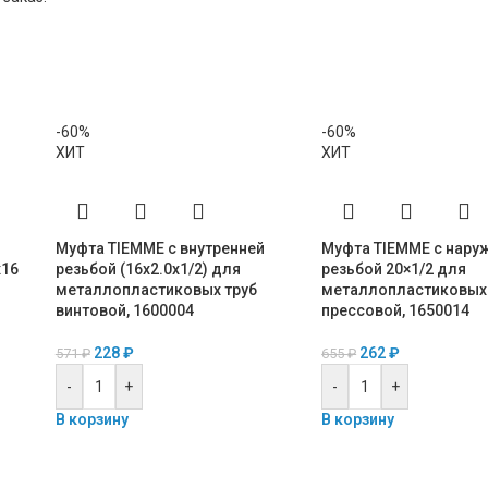
-60%
-60%
ХИТ
ХИТ
Муфта TIEMME с внутренней
Муфта TIEMME с нару
х16
резьбой (16х2.0х1/2) для
резьбой 20×1/2 для
металлопластиковых труб
металлопластиковых 
винтовой, 1600004
прессовой, 1650014
228
₽
262
₽
571
₽
655
₽
-
+
-
+
В корзину
В корзину