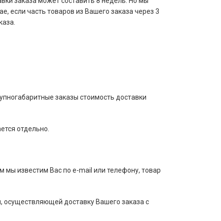
авки заказа может составить 8 недель. Но мы
е, если часть товаров из Вашего заказа через 3
каза.
рупногабаритные заказы стоимость доставки
ается отдельно.
м мы известим Вас по e-mail или телефону, товар
, осуществляющей доставку Вашего заказа с