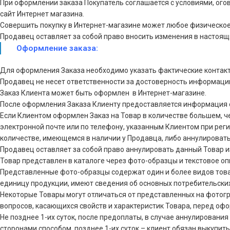
При оформлении заказа Покупатель соглашается с условиями, ог
сайт Интернет магазина.
Совершить покупку в Интернет-магазине может любое физическое 
Продавец оставляет за собой право вносить изменения в настоящи
Оформление заказа:
Для оформления Заказа необходимо указать фактические контакт
Продавец не несет ответственности за достоверность информаци
Заказ Клиента может быть оформлен в Интернет-магазине.
После оформления Заказа Клиенту предоставляется информация 
Если Клиентом оформлен Заказ на Товар в количестве большем, 
электронной почте или по телефону, указанным Клиентом при реги
количестве, имеющемся в наличии у Продавца, либо аннулировать 
Продавец оставляет за собой право аннулировать данный Товар и
Товар представлен в каталоге через фото-образцы и текстовое о
Представленные фото-образцы содержат один и более видов това
единицу продукции, имеют сведения об основных потребительски
Некоторые Товары могут отличаться от представленных на фотограф
вопросов, касающихся свойств и характеристик Товара, перед оф
Не позднее 1-их суток, после предоплаты, в случае аннулирова
сторонами способом, позднее 1-их суток – клиент обязан выкупить