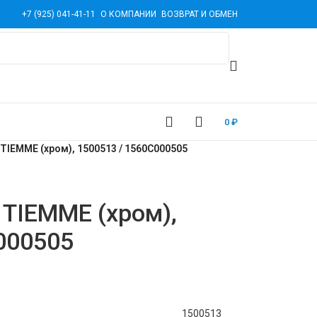
+7 (925) 041-41-11
О КОМПАНИИ
ВОЗВРАТ И ОБМЕН
0
₽
 TIEMME (хром), 1500513 / 1560C000505
 TIEMME (хром),
000505
1500513