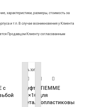
е, характеристики, размеры, стоимость за
пуса и т.п. В случае возникновения у Клиента
щается Продавцом Клиенту согласованным
-60%
ХИТ
 с
Муфта TIEMME
зьбой
16×16 для
металлопластиковы