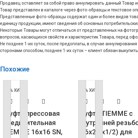
Продавец оставляет за собой право аннулировать данный Товар и
Товар представлен в каталоге через фото-образцы и текстовое о
Представленные фото-образцы содержат один и более видов това
единицу продукции, имеют сведения об основных потребительски
Некоторые Товары могут отличаться от представленных на фотограф
вопросов, касающихся свойств и характеристик Товара, перед оф
Не позднее 1-их суток, после предоплаты, в случае аннулирова
сторонами способом, позднее 1-их суток – клиент обязан выкупить
Похожие
-60%
ХИТ
-60%
ХИТ
Муфта прессовая
Муфта TIEMME с
соединительная
внутренней резьб
TIEMME 16х16 SN,
(16х2.0х1/2) для