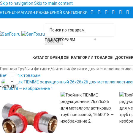
Skip to navigation
Skip to main content
НТЕРНЕТ-МАГАЗИН ИНЖЕНЕРНОЙ САНТЕХНИКИ
ПО КАТЕГОРИЯМ
Search
аталог товаров
КАТАЛОГ БРЕНДОВ
КАТЕГОРИИ ТОВАРОВ
ДОСТАВК
Главная
/
Трубы и Фитинги
/
Фитинги
/
Фитинги для металлопластико
Вернемся к товарам
увеличить изображение
-60%
ХИТ