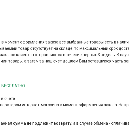
и в момент оформления заказа все выбранные товары есть в наличи
зываемый товар отсутствует на складе, то максимальный срок дост
аказов клиентов отправляются в течение первых 3 недель. В случа
чии товары, а затем за наш счет дошлем Вам оставшуюся часть за
–
БЕСПЛАТНО
.
 в счёте
оператором интернет-магазина в момент оформления заказа. На к
 данная
сумма
не подлежит возврату
, а в случае обмена - оплачив