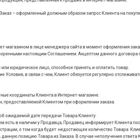
 продукция, представленная к продаже в интернет-магазине.
Заказ – оформленный должным образом запрос Клиента на покупку
ет-магазином в лице менеджера сайта в момент оформления зака
оворенными настоящим Соглашением. Акцептом данного договора 
или юридическое лицо, способное принять и оплатить товар.
е Условия, в связи с чем, Клиент обязуется регулярно отслеживат
ные координаты Клиента в Интернет-магазине.
и, предоставляемой Клиентом при оформлении заказа.
об ожидаемой дате передачи Товара Клиенту.
чем есть в наличии у Продавца, Продавец информирует Клиента п
страции, о том когда будет недостающее количество Товара. Клие
данную позицию Товара из Заказа. В случае неполучения ответа К