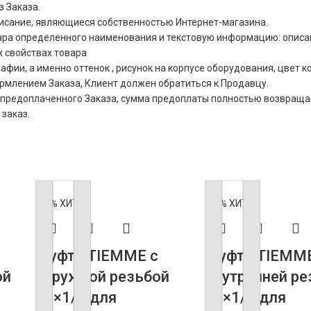
з Заказа.
писание, являющиеся собственностью Интернет-магазина.
ра определенного наименования и текстовую информацию: описани
х свойствах товара
ии, а именно оттенок , рисунок на корпусе оборудования, цвет кор
ормлением Заказа, Клиент должен обратиться к Продавцу.
ния предоплаченного Заказа, сумма предоплаты полностью возвра
 заказ.
-60%
ХИТ
-60%
ХИТ
Муфта TIEMME с
Муфта TIEMME
ой
наружной резьбой
внутренней ре
20×1/2 для
16×1/2 для