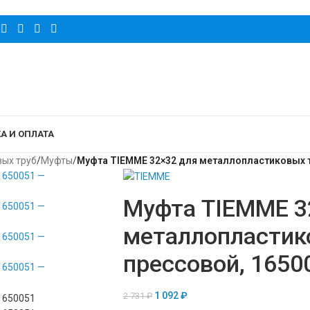
А И ОПЛАТА
вых труб
/
Муфты
/
Муфта TIEMME 32×32 для металлопластиковых т
Муфта TIEMME 3
металлопластик
прессовой, 1650
1 092
₽
2 731
₽