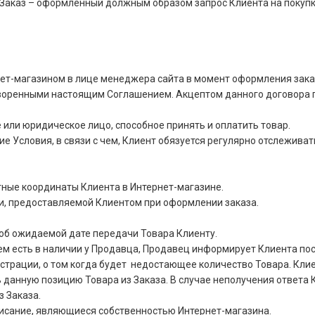
Заказ – оформленный должным образом запрос Клиента на покупку
ет-магазином в лице менеджера сайта в момент оформления зака
оворенными настоящим Соглашением. Акцептом данного договора 
или юридическое лицо, способное принять и оплатить товар.
е Условия, в связи с чем, Клиент обязуется регулярно отслеживат
ные координаты Клиента в Интернет-магазине.
и, предоставляемой Клиентом при оформлении заказа.
об ожидаемой дате передачи Товара Клиенту.
чем есть в наличии у Продавца, Продавец информирует Клиента п
страции, о том когда будет недостающее количество Товара. Клие
данную позицию Товара из Заказа. В случае неполучения ответа К
з Заказа.
писание, являющиеся собственностью Интернет-магазина.