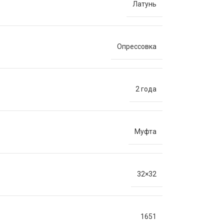
Латунь
Опрессовка
2 года
Муфта
32×32
1651