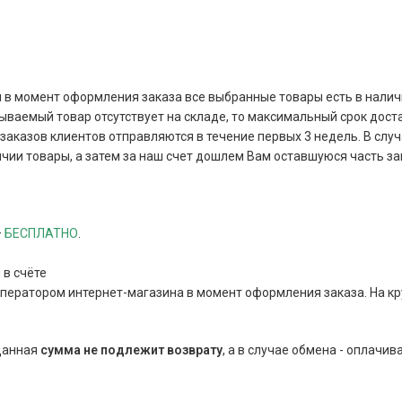
и в момент оформления заказа все выбранные товары есть в наличи
зываемый товар отсутствует на складе, то максимальный срок дост
аказов клиентов отправляются в течение первых 3 недель. В случа
чии товары, а затем за наш счет дошлем Вам оставшуюся часть за
–
БЕСПЛАТНО
.
 в счёте
оператором интернет-магазина в момент оформления заказа. На к
 данная
сумма
не подлежит возврату
, а в случае обмена - оплачив