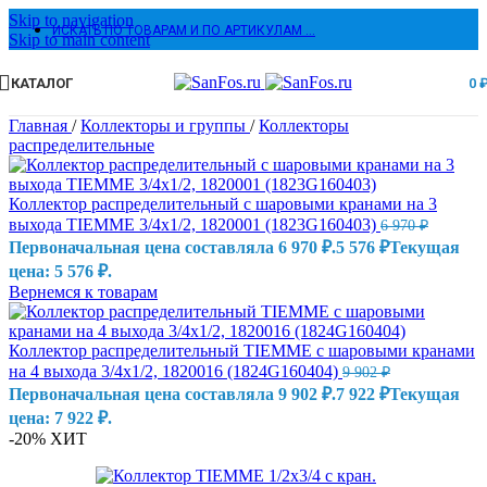
Skip to navigation
ИСКАТЬ ПО ТОВАРАМ И ПО АРТИКУЛАМ …
Skip to main content
КАТАЛОГ
0
Главная
/
Коллекторы и группы
/
Коллекторы
распределительные
Коллектор распределительный с шаровыми кранами на 3
выхода TIEMME 3/4х1/2, 1820001 (1823G160403)
6 970
₽
Первоначальная цена составляла 6 970 ₽.
5 576
₽
Текущая
цена: 5 576 ₽.
Вернемся к товарам
Коллектор распределительный TIEMME с шаровыми кранами
на 4 выхода 3/4х1/2, 1820016 (1824G160404)
9 902
₽
Первоначальная цена составляла 9 902 ₽.
7 922
₽
Текущая
цена: 7 922 ₽.
-20%
ХИТ