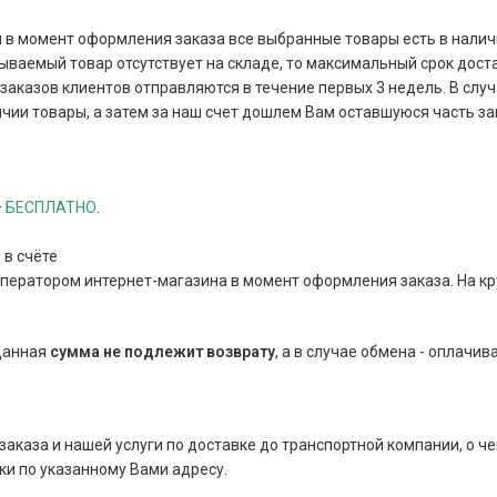
и в момент оформления заказа все выбранные товары есть в наличи
зываемый товар отсутствует на складе, то максимальный срок дост
аказов клиентов отправляются в течение первых 3 недель. В случа
чии товары, а затем за наш счет дошлем Вам оставшуюся часть за
–
БЕСПЛАТНО
.
 в счёте
оператором интернет-магазина в момент оформления заказа. На к
 данная
сумма
не подлежит возврату
, а в случае обмена - оплачив
 заказа и нашей услуги по доставке до транспортной компании, о че
и по указанному Вами адресу.