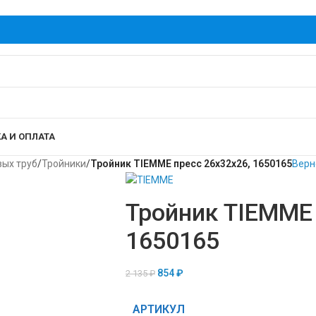
А И ОПЛАТА
вых труб
/
Тройники
/
Тройник TIEMME пресс 26x32x26, 1650165
Верн
Тройник TIEMME 
1650165
854
₽
2 135
₽
АРТИКУЛ