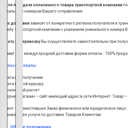
После передачи оплаченного товара транспортной компании
по
уникальным номером Вашего отправления.
Срок доставки
зависит от конкретного региона получателя и тра
службу транспортной компании с указанием уникального номера 
Оплату за перевозку
Вы осуществляете самостоятельно при получ
Важно!
Для междугородней доставки форма оплаты - 100% предо
Способ оплаты:
Оплата при получении.
Оплата картой курьеру.
Безналичный расчет
Интернет-магазин – сайт имеющий адрес в сети Интернет. Товар –
Клиент – разместившее Заказ физическое или юридическое лицо. 
оказывающее услуги по доставке Товаров Клиентам:
Общие положения