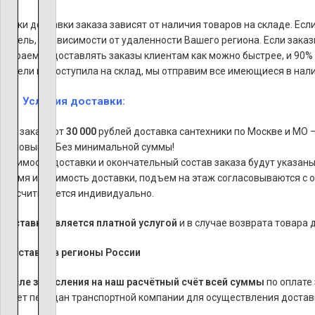
Сроки доставки заказа зависят от наличия товаров на складе. Есл
недель, в зависимости от удаленности Вашего региона. Если зака
стараемся доставлять заказы клиентам как можно быстрее, и 90% з
недели не поступила на склад, мы отправим все имеющиеся в нали
Условия доставки:
При заказе от
30 000
рублей доставка сантехники по Москве и МО 
Самовывоз Без минимальной суммы!
Стоимость доставки и окончательный состав заказа будут указаны
Время и стоимость доставки, подъем на этаж согласовываются с 
рассчитывается индивидуально.
Доставка является платной услугой
и в случае возврата товара
*
Доставка в регионы России
После зачисления на наш расчётный счёт всей суммы
по оплате
будет передан транспортной компании для осуществления доставк