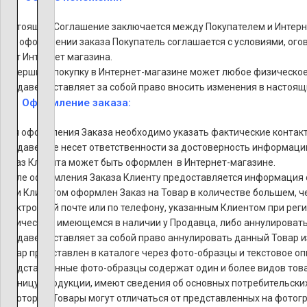
Настоящее Соглашение заключается между Покупателем и Интерн
При оформлении заказа Покупатель соглашается с условиями, ог
сайт Интернет магазина.
Совершить покупку в Интернет-магазине может любое физическое 
Продавец оставляет за собой право вносить изменения в настоящи
Оформление заказа:
Для оформления Заказа необходимо указать фактические контакт
Продавец не несет ответственности за достоверность информаци
Заказ Клиента может быть оформлен в Интернет-магазине.
После оформления Заказа Клиенту предоставляется информация 
Если Клиентом оформлен Заказ на Товар в количестве большем, 
электронной почте или по телефону, указанным Клиентом при реги
количестве, имеющемся в наличии у Продавца, либо аннулировать 
Продавец оставляет за собой право аннулировать данный Товар и
Товар представлен в каталоге через фото-образцы и текстовое о
Представленные фото-образцы содержат один и более видов това
единицу продукции, имеют сведения об основных потребительски
Некоторые Товары могут отличаться от представленных на фотограф