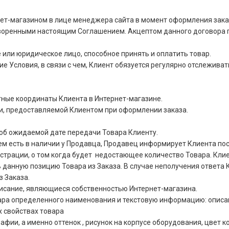
ет-магазином в лице менеджера сайта в момент оформления зака
оворенными настоящим Соглашением. Акцептом данного договора 
или юридическое лицо, способное принять и оплатить товар.
е Условия, в связи с чем, Клиент обязуется регулярно отслеживат
ные координаты Клиента в Интернет-магазине.
и, предоставляемой Клиентом при оформлении заказа.
об ожидаемой дате передачи Товара Клиенту.
чем есть в наличии у Продавца, Продавец информирует Клиента п
страции, о том когда будет недостающее количество Товара. Клие
данную позицию Товара из Заказа. В случае неполучения ответа К
з Заказа.
писание, являющиеся собственностью Интернет-магазина.
ра определенного наименования и текстовую информацию: описани
х свойствах товара
ии, а именно оттенок , рисунок на корпусе оборудования, цвет кор