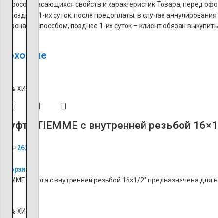
вопросов, касающихся свойств и характеристик Товара, перед оф
Не позднее 1-их суток, после предоплаты, в случае аннулирова
сторонами способом, позднее 1-их суток – клиент обязан выкупить
Похожие
-60%
ХИТ
Муфта TIEMME с внутренней резьбой 16×1
262
₽
655
₽
В корзину
TIEMME Муфта с внутренней резьбой 16×1/2″ предназначена для н
-60%
ХИТ