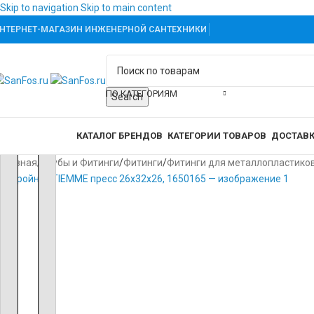
Skip to navigation
Skip to main content
НТЕРНЕТ-МАГАЗИН ИНЖЕНЕРНОЙ САНТЕХНИКИ
-60%
ХИТ
ПО КАТЕГОРИЯМ
Search
аталог товаров
КАТАЛОГ БРЕНДОВ
КАТЕГОРИИ ТОВАРОВ
ДОСТАВК
Главная
/
Трубы и Фитинги
/
Фитинги
/
Фитинги для металлопластико