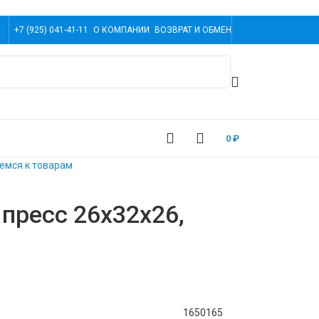
+7 (925) 041-41-11
О КОМПАНИИ
ВОЗВРАТ И ОБМЕН
0
₽
емся к товарам
пресс 26x32x26,
1650165