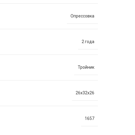
Опрессовка
2 года
Тройник
26х32х26
1657