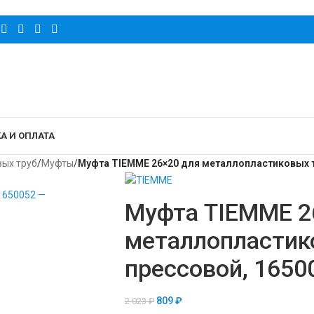
А И ОПЛАТА
вых труб
/
Муфты
/
Муфта TIEMME 26×20 для металлопластиковых т
Муфта TIEMME 2
металлопластик
прессовой, 1650
809
₽
2 023
₽