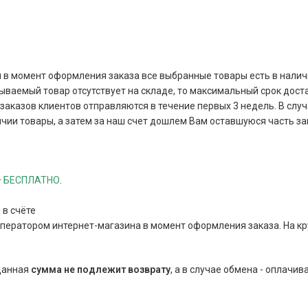
и в момент оформления заказа все выбранные товары есть в наличи
зываемый товар отсутствует на складе, то максимальный срок дост
аказов клиентов отправляются в течение первых 3 недель. В случа
чии товары, а затем за наш счет дошлем Вам оставшуюся часть за
–
БЕСПЛАТНО
.
 в счёте
оператором интернет-магазина в момент оформления заказа. На к
 данная
сумма
не подлежит возврату
, а в случае обмена - оплачив