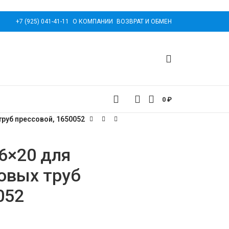
+7 (925) 041-41-11
О КОМПАНИИ
ВОЗВРАТ И ОБМЕН
0
₽
руб прессовой, 1650052
6×20 для
овых труб
052