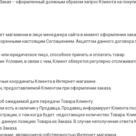
Заказ – оформленный должным образом запрос Клиента на покупку
ет-магазином в лице менеджера сайта в момент оформления зака
оворенными настоящим Соглашением. Акцептом данного договора 
или юридическое лицо, способное принять и оплатить товар.
е Условия, в связи с чем, Клиент обязуется регулярно отслеживат
ные координаты Клиента в Интернет-магазине.
и, предоставляемой Клиентом при оформлении заказа.
об ожидаемой дате передачи Товара Клиенту.
чем есть в наличии у Продавца, Продавец информирует Клиента п
страции, о том когда будет недостающее количество Товара. Клие
данную позицию Товара из Заказа. В случае неполучения ответа К
з Заказа.
писание, являющиеся собственностью Интернет-магазина.