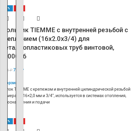
-60%
ХИТ
Угольник TIEMME с внутренней резьбой с
креплением (16х2.0х3/4) для
металлопластиковых труб винтовой,
1600096
718
₽
1 796
₽
В корзину
Уголок TIEMME с крепежом и внутренней цилиндрической резьбой
размерами 16×2,0 мм и 3/4″, используется в системах отопления,
водоснабжения и подачи
-60%
ХИТ