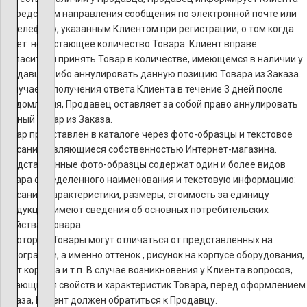
посредством направления сообщения по электронной почте или
по телефону, указанным Клиентом при регистрации, о том когда
будет недостающее количество Товара. Клиент вправе
согласиться принять Товар в количестве, имеющемся в наличии у
Продавца, либо аннулировать данную позицию Товара из Заказа.
В случае неполучения ответа Клиента в течение 3 дней после
уведомления, Продавец оставляет за собой право аннулировать
данный Товар из Заказа.
Товар представлен в каталоге через фото-образцы и текстовое
описание, являющиеся собственностью Интернет-магазина.
Представленные фото-образцы содержат один и более видов
товара определенного наименования и текстовую информацию:
описание, характеристики, размеры, стоимость за единицу
продукции, имеют сведения об основных потребительских
свойствах товара
Некоторые Товары могут отличаться от представленных на
фотографии, а именно оттенок , рисунок на корпусе оборудования,
цвет корпуса и т.п. В случае возникновения у Клиента вопросов,
касающихся свойств и характеристик Товара, перед оформлением
Заказа, Клиент должен обратиться к Продавцу.