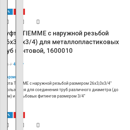
-60%
ХИТ
Муфта TIEMME с наружной резьбой
(26х3.0х3/4) для металлопластиковых
труб винтовой, 1600010
490
₽
1 226
₽
В корзину
Муфта TIEMME с наружной резьбой размером 26х3,0х3/4″
используется для соединения труб различного диаметра (до
26мм) и резьбовых фитингов размером 3/4″
-60%
ХИТ