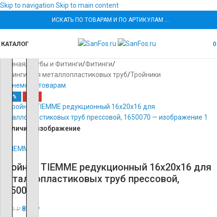
Skip to navigation
Skip to main content
ИСКАТЬ ПО ТОВАРАМ И ПО АРТИКУЛАМ …
КАТАЛОГ
Главная
/
Трубы и Фитинги
/
Фитинги
/
Фитинги для металлопластиковых труб
/
Тройники
Вернемся к товарам
-60%
ХИТ
увеличить изображение
Тройник TIEMME редукционный 16x20x16 для
металлопластиковых труб прессовой,
1650070
852
₽
2 131
₽