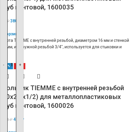
труб винтовой, 1600035
380
₽
949
₽
В корзину
Муфта TIEMME с внутренней резьбой, диаметром 16 мм и стенкой
2,0 мм, и наружной резьбой 3/4″, используется для стыковки и
-
-
-
-
-
-
-
-
-
-
-
-
-
-
-
-
-
-
-
-
+
+
+
+
+
+
+
+
+
+
+
+
+
+
+
+
+
+
+
+
-60%
ХИТ
Угольник TIEMME с внутренней резьбой
(20х2.0х1/2) для металлопластиковых
труб винтовой, 1600026
470
₽
1 175
₽