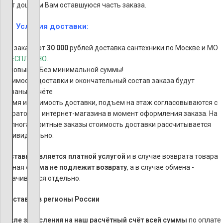
счет дошлем Вам оставшуюся часть заказа.
Условия доставки:
При заказе от
30 000
рублей доставка сантехники по Москве и МО
–
БЕСПЛАТНО
.
Самовывоз Без минимальной суммы!
Стоимость доставки и окончательный состав заказа будут
указаны в счёте
Время и стоимость доставки, подъем на этаж согласовываются с
оператором интернет-магазина в момент оформления заказа. На
крупногабаритные заказы стоимость доставки рассчитывается
индивидуально.
Доставка является платной услугой
и в случае возврата товара
данная
сумма
не подлежит возврату
, а в случае обмена -
оплачивается отдельно.
*
Доставка в регионы России
После зачисления на наш расчётный счёт всей суммы
по оплате