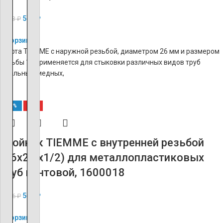
541
₽
1 353
₽
В корзину
Муфта TIEMME с наружной резьбой, диаметром 26 мм и размером
резьбы 1″, применяется для стыковки различных видов труб
(стальных, медных,
-60%
ХИТ
Тройник TIEMME с внутренней резьбой
(16х2.0х1/2) для металлопластиковых
труб винтовой, 1600018
562
₽
1 406
₽
В корзину