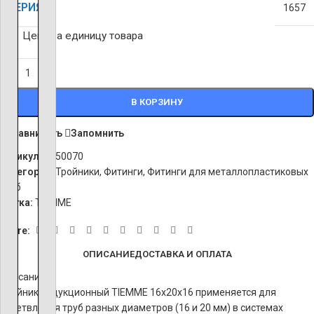
СЕРИЯ
1657
Цена за единицу товара
-
+
В КОРЗИНУ
Сравнивать
Запомнить
Артикул:
1650070
Категории:
Тройники
,
Фитинги
,
Фитинги для металлопластиковых
труб
Метка:
TIEMME
Share:
ОПИСАНИЕ
ДОСТАВКА И ОПЛАТА
Описание
Тройник редукционный TIEMME 16x20x16 применяется для
ответвления труб разных диаметров (16 и 20 мм) в системах