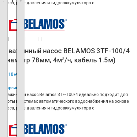
-
-
-
-
-
-
-
-
-
-
-
-
-
-
-
-
-
-
-
-
+
+
+
+
+
+
+
+
+
+
+
+
+
+
+
+
+
+
+
+
насоса, реле давления и гидроаккумулятора с
ХИТ
Скважинный насос BELAMOS 3TF-100/4
(диаметр 78мм, 4м³/ч, кабель 1.5м)
16 910
₽
В корзину
Скважинный насос Belamos 3TF-100/4 идеально подходит для
работы в системах автоматического водоснабжения на основе
насоса, реле давления и гидроаккумулятора с
ХИТ