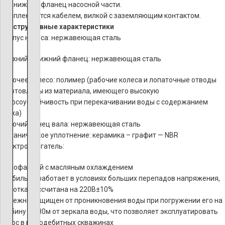
или нижний фланец насосной части.
Комплектуется кабелем, вилкой с заземляющим контактом.
Конструктивные характеристики
Корпус насоса: нержавеющая сталь
Верхний и нижний фланец: нержавеющая сталь
Рабочее колесо: полимер (рабочие колеса и лопаточные отводы
изготовлены из материала, имеющего высокую
износоустойчивость при перекачивании воды с содержанием
песка)
Рабочий конец вала: нержавеющая сталь
Механическое уплотнение: керамика – графит — NBR
Электродвигатель:
Однофазный с масляным охлаждением
Стабильно работает в условиях больших перепадов напряжения,
обмотка рассчитана на 220В±10%
Надежно защищен от проникновения воды при погружении его на
глубину до 80м от зеркала воды, что позволяет эксплуатировать
насос в малодебитных скважинах