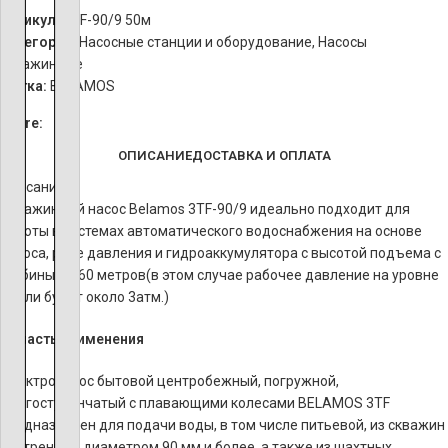
Артикул:
3TF-90/9 50м
Категории:
Насосные станции и оборудование
,
Насосы
скважинные
Метка:
BELAMOS
Share:
ОПИСАНИЕ
ДОСТАВКА И ОПЛАТА
Описание
Скважинный насос Belamos 3TF-90/9 идеально подходит для
работы в системах автоматического водоснабжения на основе
насоса, реле давления и гидроаккумулятора с высотой подъема с
глубины до 60 метров(в этом случае рабочее давление на уровне
земли будет около 3атм.)
Область применения
Электронасос бытовой центробежный, погружной,
многоступенчатый c плавающими колесами BELAMOS 3TF
предназначен для подачи воды, в том числе питьевой, из скважин
внутренним диаметром 90 мм и более, а также из шахтных