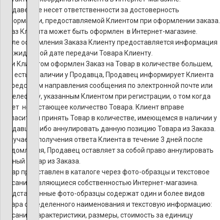
Продавец не несет ответственности за достоверность
информации, предоставляемой Клиентом при оформлении заказа.
Заказ Клиента может быть оформлен в Интернет-магазине.
После оформления Заказа Клиенту предоставляется информация
об ожидаемой дате передачи Товара Клиенту.
Если Клиентом оформлен Заказ на Товар в количестве большем,
чем есть в наличии у Продавца, Продавец информирует Клиента
посредством направления сообщения по электронной почте или
по телефону, указанным Клиентом при регистрации, о том когда
будет недостающее количество Товара. Клиент вправе
согласиться принять Товар в количестве, имеющемся в наличии у
Продавца, либо аннулировать данную позицию Товара из Заказа.
В случае неполучения ответа Клиента в течение 3 дней после
уведомления, Продавец оставляет за собой право аннулировать
данный Товар из Заказа.
Товар представлен в каталоге через фото-образцы и текстовое
описание, являющиеся собственностью Интернет-магазина.
Представленные фото-образцы содержат один и более видов
товара определенного наименования и текстовую информацию:
описание, характеристики, размеры, стоимость за единицу