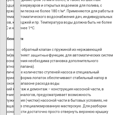
колодцев, резервуаров и открытых водоемов для полива, с
содержанием песка не более 180 г/м³. Применяются для работы в
системах автоматического водоснабжения дач, индивидуальных
домов, коттеджей и пр. Температура воды должна быть не более
35ºС и не менее 1ºС.
Особенности
Встроенный обратный клапан с пружиной из нержавеющей
стали(выполняет
защитные
функции, для автоматических систем
водоснабжения необходима установка дополнительного
обратного клапана).
Увеличенное количество ступеней насоса и специальный
материал и форма лопаток обеспечивают стабильный напор в
широком диапазоне расхода воды.
Легкий монтаж и демонтаж – конструкция насосной части, в
отличие от аналогов, предусматривает возможность
обслуживания (чистки) насосной части в бытовых условиях, не
обращаясь в специализированную мастерскую. Для разборки
насосной части достаточно просто отвернуть верхнюю крышку